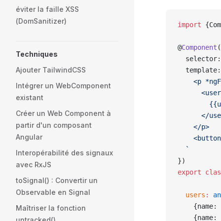
éviter la faille XSS
(DomSanitizer)
import
 {Com
@
Component
(
Techniques
  selector:
Ajouter TailwindCSS
  template:
    <p *ngF
Intégrer un WebComponent
      <user
existant
        {{u
Créer un Web Component à
      </use
partir d'un composant
    </p>
Angular
    <button
  `
Interopérabilité des signaux
})
avec RxJS
export
 clas
toSignal() : Convertir un
Observable en Signal
  users
:
 an
    {name: 
Maîtriser la fonction
    {name: 
untracked()