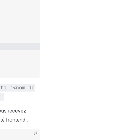
 to '<nom de
'
vous recevez
té frontend :
js