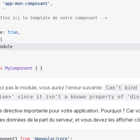
 
'app-mon-composant'
,
 
`
ttez ici le template de votre composant -->
e: 
true
,
[
odule
s
 MyComponent
 { }
ez pas le module, vous aurez l'erreur suivante:
Can't bind
ive>' since it isn't a known property of 'div
e directive importante pour votre application. Pourquoi ? Car 
s données de la part du serveur, et vous devez les afficher cô
ponent} 
from
 '@angular/core'
;