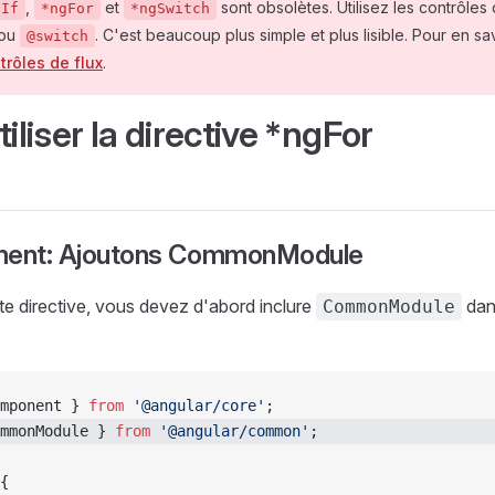
,
et
sont obsolètes. Utilisez les contrôle
gIf
*ngFor
*ngSwitch
ou
. C'est beaucoup plus simple et plus lisible. Pour en sav
@switch
trôles de flux
.
tiliser la directive *ngFor
ment: Ajoutons CommonModule
tte directive, vous devez d'abord inclure
dan
CommonModule
mponent } 
from
 '@angular/core'
;
mmonModule } 
from
 '@angular/common'
;
{