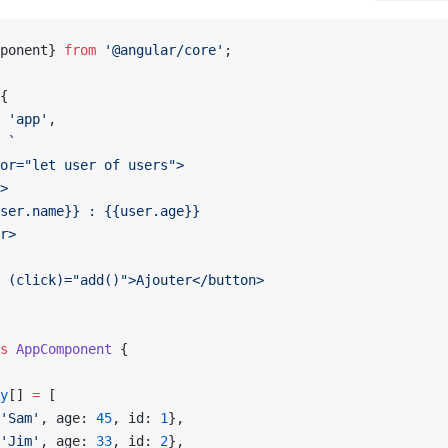
ponent} 
from
 '@angular/core'
;
{
 
'app'
,
 
`
or="let user of users">
>
ser.name}} : {{user.age}}
r>
 (click)="add()">Ajouter</button>
s
 AppComponent
 {
y
[] 
=
 [
'Sam'
, age: 
45
, id: 
1
},
'Jim'
, age: 
33
, id: 
2
},