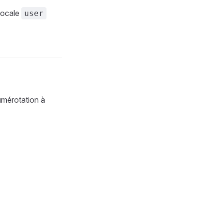
 locale
user
numérotation à