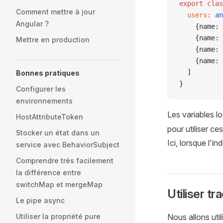
export
 clas
Comment mettre à jour
  users
:
 an
Angular ?
    {name: 
    {name: 
Mettre en production
    {name: 
    {name: 
  ]
Bonnes pratiques
}
Configurer les
environnements
Les variables l
HostAttributeToken
pour utiliser c
Stocker un état dans un
Ici, lorsque l'i
service avec BehaviorSubject
Comprendre très facilement
la différence entre
switchMap et mergeMap
Utiliser t
Le pipe async
Utiliser la propriété pure
Nous allons uti