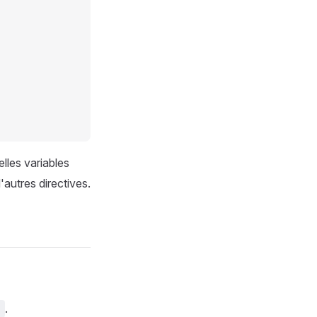
lles variables
autres directives.
.
y