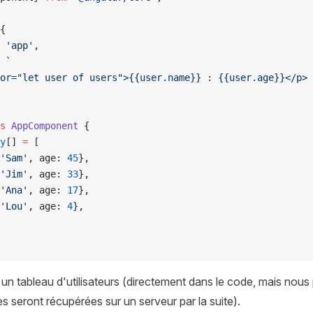
{
 
'app'
,
 
`
or="let user of users">{{user.name}} : {{user.age}}</p>
s
 AppComponent
 {
y
[] 
=
 [
'Sam'
, age: 
45
},
'Jim'
, age: 
33
},
'Ana'
, age: 
17
},
'Lou'
, age: 
4
},
 un tableau d'utilisateurs (directement dans le code, mais nou
 seront récupérées sur un serveur par la suite).