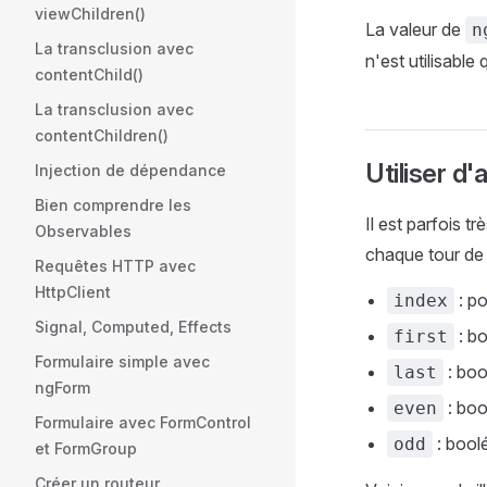
viewChildren()
La valeur de
n
La transclusion avec
n'est utilisabl
contentChild()
La transclusion avec
contentChildren()
Utiliser d'
Injection de dépendance
Bien comprendre les
Il est parfois t
Observables
chaque tour de b
Requêtes HTTP avec
HttpClient
: po
index
Signal, Computed, Effects
: bo
first
Formulaire simple avec
: bool
last
ngForm
: boo
even
Formulaire avec FormControl
: boolé
odd
et FormGroup
Créer un routeur