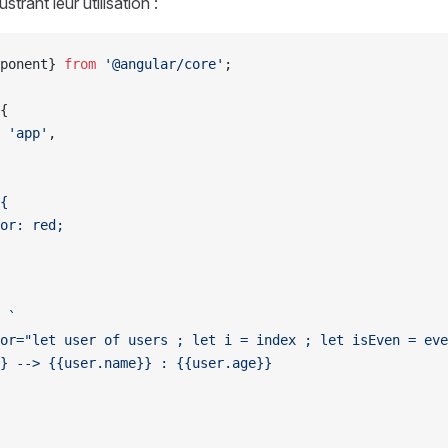
ustrant leur utilisation :
ponent} 
from
 '@angular/core'
;
{
 
'app'
,
{
or: red;
 
`
or="let user of users ; let i = index ; let isEven = eve
} --> {{user.name}} : {{user.age}}