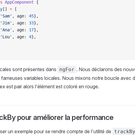
s
 AppComponent
 {
y
[] 
=
 [
'Sam'
, age: 
45
},
'Jim'
, age: 
33
},
'Ana'
, age: 
17
},
'Lou'
, age: 
4
},
ocales sont présentes dans
. Nous déclarons des nouve
ngFor
es fameuses variables locales. Nous mixons notre boucle avec d'
ndex est pair alors l'élément est coloré en rouge.
rackBy pour améliorer la performance
liser un exemple pour se rendre compte de l'utilité de
trackB