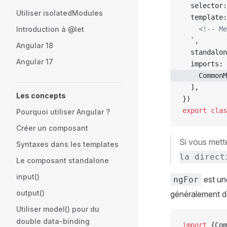
  selector:
Utiliser isolatedModules
  template:
Introduction à @let
    <!-- Me
  `
,
Angular 18
  standalon
Angular 17
  imports: 
    CommonM
  ],
Les concepts
})
export
 clas
Pourquoi utiliser Angular ?
Créer un composant
Si vous mett
Syntaxes dans les templates
la direct
Le composant standalone
input()
est un
ngFor
output()
généralement de
Utiliser model() pour du
double data-binding
import
 {Com