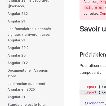
Angular 22 : le décorateur
Attention,
*n
@Service()
,
@if
@for
consultez
Con
Angular 21.2
Angular 21
Savoir u
Les formulaires « orientés
signaux » arriveront avec
Angular 21
Angular 20.2
Préalable
Angular 20
Angular 19.2
Pour utiliser ce
Documentaire : An origin
composant :
story
La direction que prend
import
 { Co
Angular en 2025
import
 { Co
Angular 19
@
Component
(
Standalone est le futur