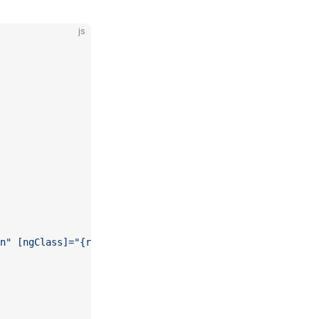
js
n" [ngClass]="{red: isEven}">