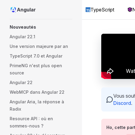
Angular
TypeScript
N
Skip to content
Sidebar Navigation
Nouveautés
Angular 22.1
Une version majeure par an
TypeScript 7.0 et Angular
PrimeNG n'est plus open
source
Angular 22
WebMCP dans Angular 22
Vous souha
Angular Aria, la réponse à
Discord
.
Radix
Resource API : où en
sommes-nous ?
Ho, cette part