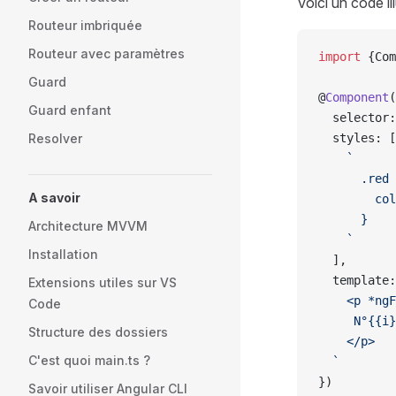
Voici un code ill
Routeur imbriquée
Routeur avec paramètres
import
 {Com
Guard
@
Component
(
Guard enfant
  selector:
Resolver
  styles: [
    `
      .red 
A savoir
        col
      }
Architecture MVVM
    `
Installation
  ],
  template:
Extensions utiles sur VS
    <p *ngF
Code
     N°{{i}
Structure des dossiers
    </p>
C'est quoi main.ts ?
  `
})
Savoir utiliser Angular CLI