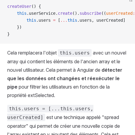
ts
createUser
() {
    this
.userService.
create
().
subscribe
((
userCreated
:
        this
.users 
=
 [
...
this
.users, userCreated]
    })
}
Cela remplacera l'objet
avec un nouvel
this.users
array qui contient les éléments de l'ancien array et le
nouvel utilisateur. Cela permet à Angular de
détecter
que les données ont changées et réexécuter le
pipe
pour filtrer les utilisateurs en fonction de la
propriété extSelected.
this.users = [...this.users,
est une technique appelé "spread
userCreated]
operator" qui permet de créer une nouvelle copie de
l'array existant en y ajoutant des éléments. Cela est