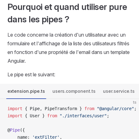
Pourquoi et quand utiliser pure
dans les pipes ?
Le code concerne la création d'un utilisateur avec un
formulaire et l'affichage de la liste des utilisateurs filtrés
en fonction d'une propriété de l'email dans un template
Angular.
Le pipe est le suivant:
extension.pipe.ts
users.component.ts
user.service.ts
ts
import
 { Pipe, PipeTransform } 
from
 "@angular/core"
;
import
 { User } 
from
 "./interfaces/user"
;
@
Pipe
({
    name: 
'extFilter'
,