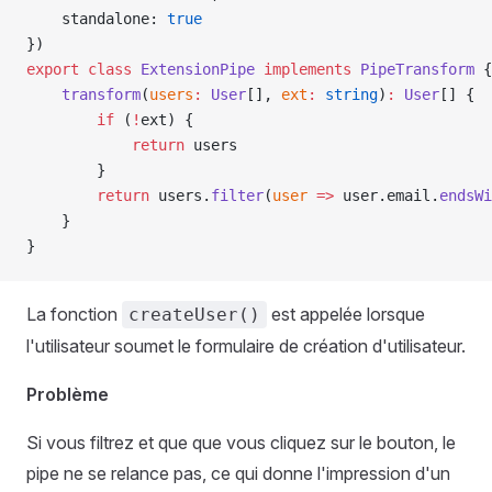
    standalone: 
true
})
export
 class
 ExtensionPipe
 implements
 PipeTransform
 {
    transform
(
users
:
 User
[], 
ext
:
 string
)
:
 User
[] {
        if
 (
!
ext) {
            return
 users
        }
        return
 users.
filter
(
user
 =>
 user.email.
endsWi
    }
}
La fonction
est appelée lorsque
createUser()
l'utilisateur soumet le formulaire de création d'utilisateur.
Problème
Si vous filtrez et que que vous cliquez sur le bouton, le
pipe ne se relance pas, ce qui donne l'impression d'un