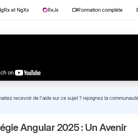
gRx et NgXs
RxJs
Formation complète
itez recevoir de l'aide sur ce sujet ? rejoignez la communauté
tégie Angular 2025 : Un Avenir