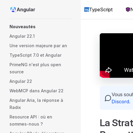
Angular
TypeScript
N
Skip to content
Sidebar Navigation
Nouveautés
Angular 22.1
Une version majeure par an
TypeScript 7.0 et Angular
PrimeNG n'est plus open
source
Angular 22
WebMCP dans Angular 22
Vous souha
Angular Aria, la réponse à
Discord
.
Radix
Resource API : où en
La Stra
sommes-nous ?