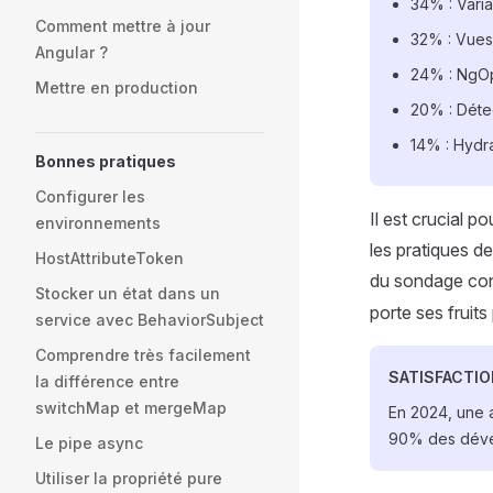
34% : Varia
Comment mettre à jour
32% : Vues 
Angular ?
24% : NgO
Mettre en production
20% : Déte
14% : Hydra
Bonnes pratiques
Configurer les
Il est crucial p
environnements
les pratiques d
HostAttributeToken
du sondage conf
Stocker un état dans un
porte ses fruit
service avec BehaviorSubject
Comprendre très facilement
SATISFACTIO
la différence entre
switchMap et mergeMap
En 2024, une a
90% des dével
Le pipe async
Utiliser la propriété pure