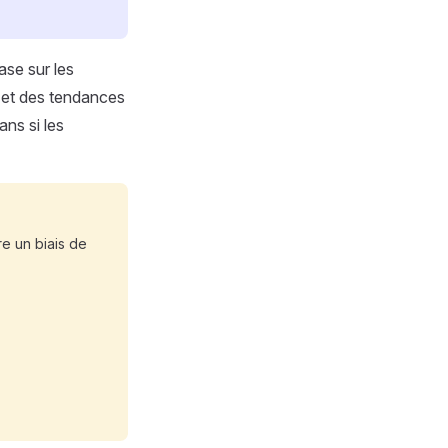
ase sur les
s et des tendances
ans si les
e un biais de