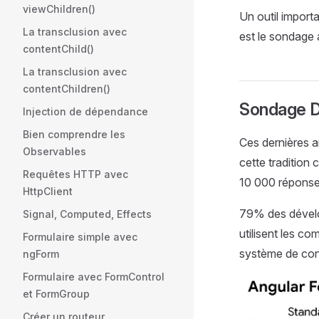
viewChildren()
Un outil import
La transclusion avec
est le sondage 
contentChild()
La transclusion avec
contentChildren()
Sondage D
Injection de dépendance
Bien comprendre les
Ces dernières a
Observables
cette tradition
Requêtes HTTP avec
10 000 réponse
HttpClient
79% des dévelop
Signal, Computed, Effects
utilisent les c
Formulaire simple avec
système de cont
ngForm
Formulaire avec FormControl
et FormGroup
Créer un routeur