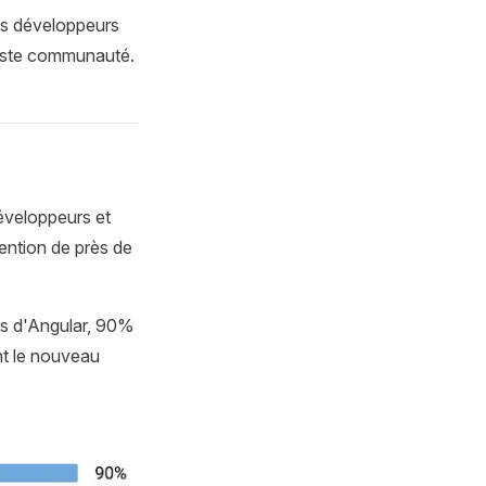
des développeurs
 vaste communauté.
développeurs et
tention de près de
es d'Angular, 90%
ent le nouveau