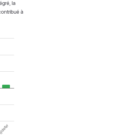
égré, la
contribué à