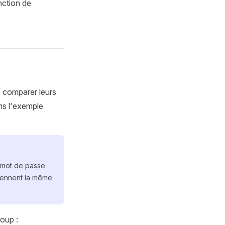
nction de
 comparer leurs
ns l'exemple
n mot de passe
iennent la même
oup :