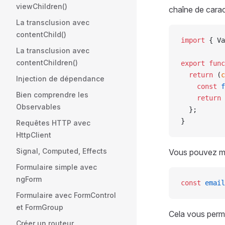
viewChildren()
chaîne de cara
La transclusion avec
contentChild()
import
 { Va
La transclusion avec
contentChildren()
export
 func
  return
 (
c
Injection de dépendance
    const
 f
Bien comprendre les
    return
 
Observables
  };
}
Requêtes HTTP avec
HttpClient
Signal, Computed, Effects
Vous pouvez mai
Formulaire simple avec
ngForm
const
 email
Formulaire avec FormControl
et FormGroup
Cela vous perme
Créer un routeur