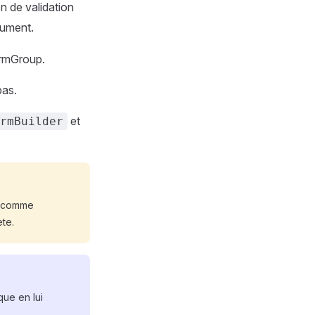
n de validation
gument.
ormGroup.
pas.
et
rmBuilder
 (comme
ète.
que en lui