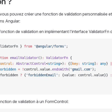
on ?
ous pouvez créer une fonction de validation personnalisée et 
ns Angular:
fonction de validation en implémentant l'interface ValidatorFn 
lidatorFn } 
from
 '@angular/forms'
;
tion
 emailValidator
()
:
 ValidatorFn
 {
ontrol
:
 AbstractControl
<
string
>)
:
 {[
key
:
 string
]
:
 any
} 
|
orbidden
 =
 !
control.value.
endsWith
(
'gmail.com'
);
forbidden 
?
 {
'forbiddenEmail'
: {value: control.value}} 
:
onction de validation à un FormControl: