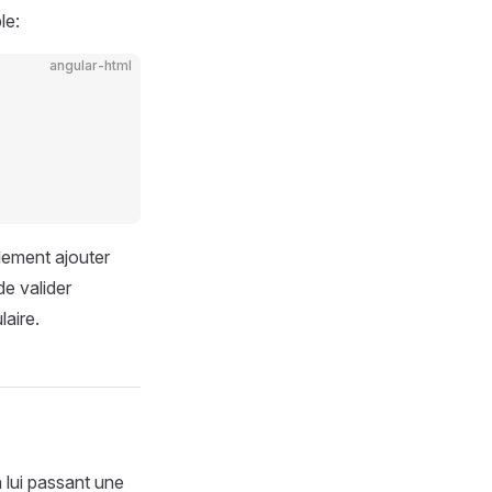
le:
angular-html
lement ajouter
de valider
aire.
 lui passant une