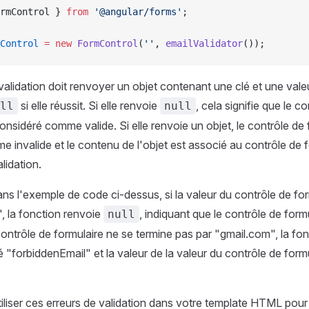
rmControl } 
from
 '@angular/forms'
;
Control
 =
 new
 FormControl
(
''
, 
emailValidator
());
alidation doit renvoyer un objet contenant une clé et une valeur
si elle réussit. Si elle renvoie
, cela signifie que le c
ll
null
onsidéré comme valide. Si elle renvoie un objet, le contrôle de 
 invalide et le contenu de l'objet est associé au contrôle de
lidation.
ns l'exemple de code ci-dessus, si la valeur du contrôle de for
, la fonction renvoie
, indiquant que le contrôle de formu
null
 contrôle de formulaire ne se termine pas par "gmail.com", la fo
lé "forbiddenEmail" et la valeur de la valeur du contrôle de fo
liser ces erreurs de validation dans votre template HTML pour 