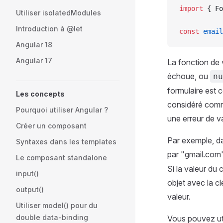
import
 { Fo
Utiliser isolatedModules
Introduction à @let
const
 email
Angular 18
Angular 17
La fonction de v
échoue, ou
nu
formulaire est c
Les concepts
considéré comme
Pourquoi utiliser Angular ?
une erreur de va
Créer un composant
Par exemple, da
Syntaxes dans les templates
par "gmail.com"
Le composant standalone
Si la valeur du
input()
objet avec la c
output()
valeur.
Utiliser model() pour du
double data-binding
Vous pouvez uti