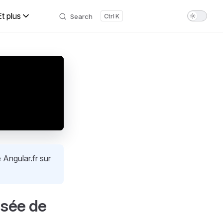
Et plus
Search
K
 Angular.fr sur
isée de