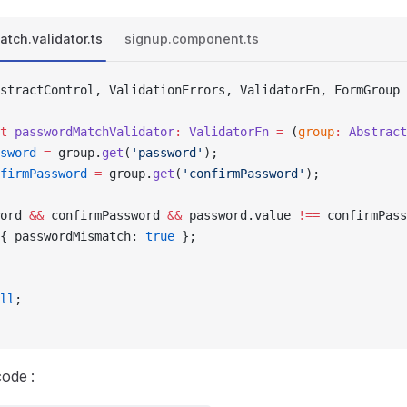
tch.validator.ts
signup.component.ts
stractControl, ValidationErrors, ValidatorFn, FormGroup 
t
 passwordMatchValidator
:
 ValidatorFn
 =
 (
group
:
 Abstract
sword
 =
 group.
get
(
'password'
);
firmPassword
 =
 group.
get
(
'confirmPassword'
);
ord 
&&
 confirmPassword 
&&
 password.value 
!==
 confirmPass
{ passwordMismatch: 
true
 };
ll
;
code :