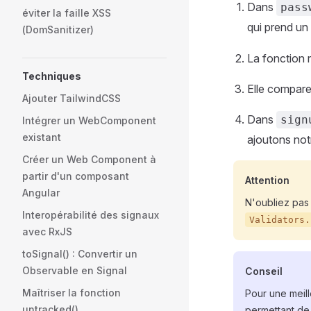
Dans
pass
éviter la faille XSS
qui prend un
(DomSanitizer)
La fonction 
Techniques
Elle compare 
Ajouter TailwindCSS
Dans
sign
Intégrer un WebComponent
existant
ajoutons not
Créer un Web Component à
partir d'un composant
Attention
Angular
N'oubliez pas
Interopérabilité des signaux
Validators.
avec RxJS
toSignal() : Convertir un
Observable en Signal
Conseil
Maîtriser la fonction
Pour une meill
untracked()
permettant de