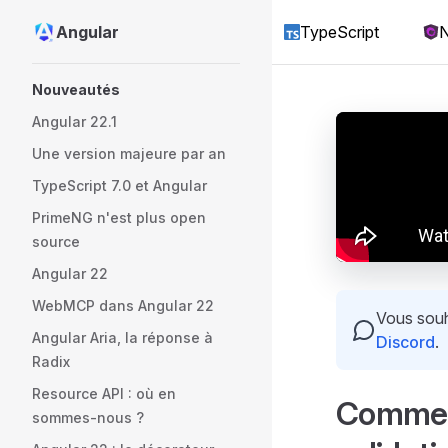
Angular
TypeScript
N
Skip to content
Sidebar Navigation
Nouveautés
Angular 22.1
Une version majeure par an
TypeScript 7.0 et Angular
PrimeNG n'est plus open
source
Angular 22
WebMCP dans Angular 22
Vous souha
Angular Aria, la réponse à
Discord
.
Radix
Resource API : où en
Comment
sommes-nous ?