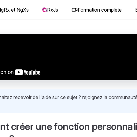
gRx et NgXs
RxJs
Formation complète
itez recevoir de l'aide sur ce sujet ? rejoignez la communauté
 créer une fonction personnal