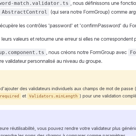
, nous définissons une fonctio
word-match.validator.ts
(qui sera notre FormGroup) comme ar
AbstractControl
récupère les contrôles 'password' et 'confirmPassword' du F
leurs valeurs et retourne une erreur si elles ne correspondent 
, nous créons notre FormGroup avec
up.component.ts
Fo
re validateur personnalisé au niveau du groupe.
 d'ajouter des validateurs individuels aux champs de mot de passe
et
) pour une validation compl
required
Validators.minLength
eure réutilisabilité, vous pouvez rendre votre validateur plus généri
 prendre les noms des champs à comparer comme paramètres.