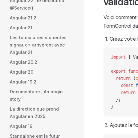
validati
Angular 22 : le décorateur
@Service()
Voici comment v
Angular 21.2
FormControl da
Angular 21
Les formulaires « orientés
Créez votre 
signaux » arriveront avec
Angular 21
import
 { Va
Angular 20.2
export
 func
Angular 20
  return
 (
c
Angular 19.2
    const
 f
Documentaire : An origin
    return
 
story
  };
}
La direction que prend
Angular en 2025
Ajoutez la f
Angular 19
Standalone est le futur