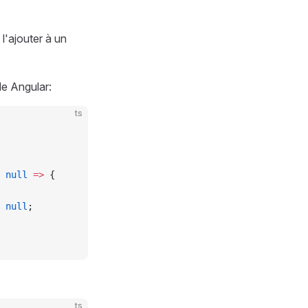
l'ajouter à un
de Angular:
ts
 null
 =>
 {
 null
;
ts