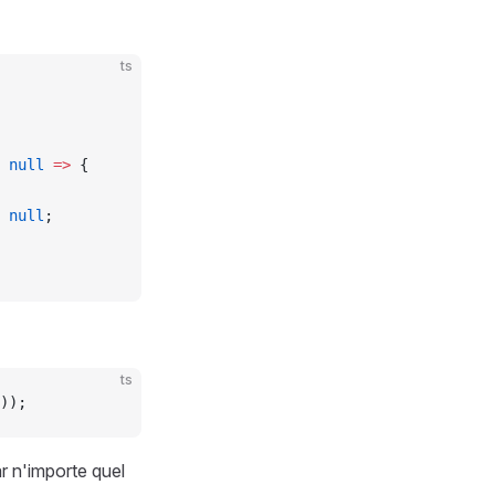
ts
 null
 =>
 {
 null
;
ts
));
ar n'importe quel