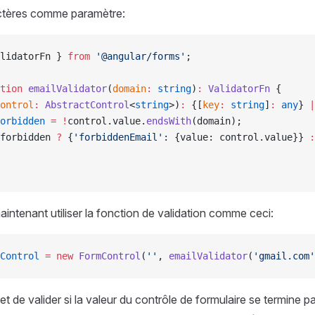
ctères comme paramètre:
lidatorFn } 
from
 '@angular/forms'
;
tion
 emailValidator
(
domain
:
 string
)
:
 ValidatorFn
 {
ontrol
:
 AbstractControl
<
string
>)
:
 {[
key
:
 string
]
:
 any
} 
|
orbidden
 =
 !
control.value.
endsWith
(domain);
forbidden 
?
 {
'forbiddenEmail'
: {value: control.value}} 
:
ntenant utiliser la fonction de validation comme ceci:
Control
 =
 new
 FormControl
(
''
, 
emailValidator
(
'gmail.com'
t de valider si la valeur du contrôle de formulaire se termine p