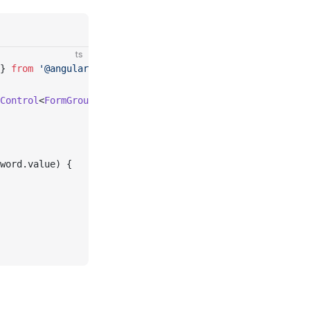
ts
} 
from
 '@angular/forms'
;
Control
<
FormGroup
>)
:
 ValidationErrors
 |
 null
 =>
 {
word.value) {