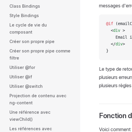
messages d'erre
Class Bindings
Style Bindings
@if 
(emailC
Le cycle de vie du
  <
div
 >
composant
    Email i
Créer son propre pipe
  </
div
>
Créer son propre pipe comme
}
filtre
Utiliser @for
Le type de reto
Utiliser @if
plusieurs erreur
plusieurs règle
Utiliser @switch
Projection de contenu avec
ng-content
Une référence avec
Fonction d
viewChild()
Les références avec
Voici comment v