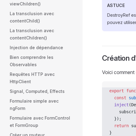
viewChildren()
ASTUCE
La transclusion avec
DestroyRef est
contentChild()
pouvez utilise
La transclusion avec
contentChildren()
Injection de dépendance
Création d
Bien comprendre les
Observables
Voici comment cr
Requêtes HTTP avec
HttpClient
export
 func
Signal, Computed, Effects
  const
 sub
Formulaire simple avec
  inject
(De
ngForm
    subscri
Formulaire avec FormControl
  });
et FormGroup
  return
 su
}
Créer un routeur