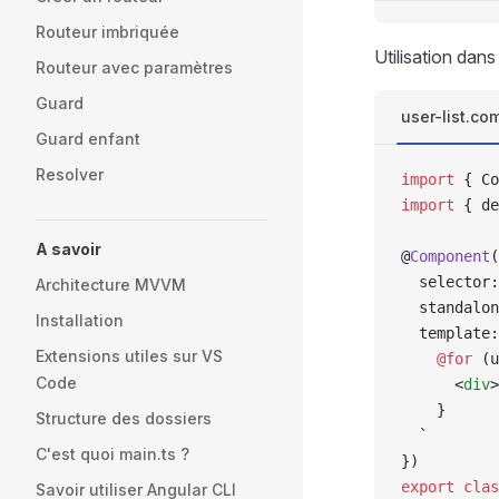
Routeur imbriquée
Utilisation dan
Routeur avec paramètres
Guard
user-list.co
Guard enfant
Resolver
import
 { Co
import
 { de
A savoir
@
Component
(
  selector:
Architecture MVVM
  standalon
Installation
  template:
Extensions utiles sur VS
    @for 
(u
Code
      <
div
>
    }
Structure des dossiers
  `
C'est quoi main.ts ?
})
export
 clas
Savoir utiliser Angular CLI