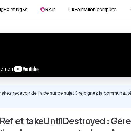
gRx et NgXs
RxJs
Formation complète
itez recevoir de l'aide sur ce sujet ? rejoignez la communauté
ef et takeUntilDestroyed : Gérer