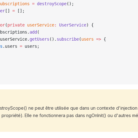
ubscriptions
 =
 destroyScope
();
er
[] 
=
 [];
or
(
private
 userService
:
 UserService
) {
bscriptions.
add
(
userService.
getUsers
().
subscribe
(
users
 =>
 {
s
.users 
=
 users;
stroyScope() ne peut être utilisée que dans un contexte d'injection
 de propriété). Elle ne fonctionnera pas dans ngOnInit() ou d'autres 