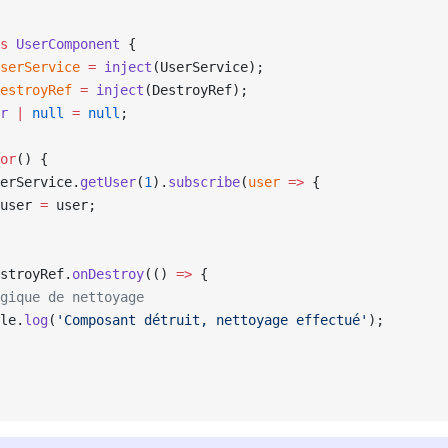
s
 UserComponent
 {
serService
 =
 inject
(UserService);
estroyRef
 =
 inject
(DestroyRef);
r
 |
 null
 =
 null
;
or
() {
erService.
getUser
(
1
).
subscribe
(
user
 =>
 {
user 
=
 user;
stroyRef.
onDestroy
(() 
=>
 {
gique de nettoyage
le.
log
(
'Composant détruit, nettoyage effectué'
);