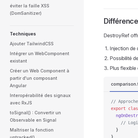
éviter la faille XSS
(DomSanitizer)
Différenc
Techniques
DestroyRef offr
Ajouter TailwindCSS
Injection de
Intégrer un WebComponent
Possibilité de
existant
Plus flexible
Créer un Web Component à
partir d'un composant
comparison.
Angular
Interopérabilité des signaux
// Approche
avec RxJS
export
 clas
toSignal() : Convertir un
  ngOnDestr
Observable en Signal
    // Logi
Maîtriser la fonction
  }
}
untracked()