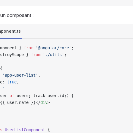
s un composant :
mponent.ts
mponent } 
from
 '@angular/core'
;
stroyScope } 
from
 './utils'
;
{
 
'app-user-list'
,
e: 
true
,
 
`
ser 
of
 users; track user.id;) {
{{ user.name }}</
div
>
s
 UserListComponent
 {