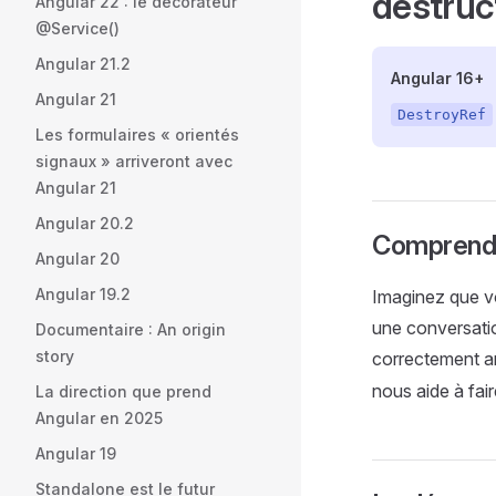
destruc
Angular 22 : le décorateur
@Service()
Angular 21.2
Angular 16+
Angular 21
DestroyRef
Les formulaires « orientés
signaux » arriveront avec
Angular 21
Angular 20.2
Comprendr
Angular 20
Angular 19.2
Imaginez que vo
une conversati
Documentaire : An origin
story
correctement ar
nous aide à fair
La direction que prend
Angular en 2025
Angular 19
Standalone est le futur