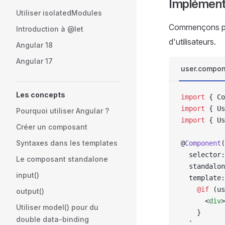
Implément
Utiliser isolatedModules
Commençons par
Introduction à @let
d'utilisateurs.
Angular 18
Angular 17
user.compon
Les concepts
import
 { Co
import
 { Us
Pourquoi utiliser Angular ?
import
 { Us
Créer un composant
Syntaxes dans les templates
@
Component
(
  selector:
Le composant standalone
  standalon
input()
  template:
    @if 
(us
output()
      <
div
>
Utiliser model() pour du
    }
double data-binding
  `