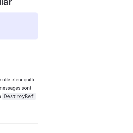
lar
tilisateur quitte
 messages sont
ue
DestroyRef