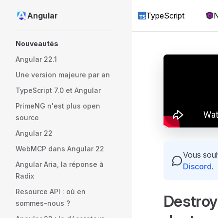
Angular
TypeScript
N
Skip to content
Sidebar Navigation
Nouveautés
Angular 22.1
Une version majeure par an
TypeScript 7.0 et Angular
PrimeNG n'est plus open
source
Angular 22
WebMCP dans Angular 22
Vous souha
Angular Aria, la réponse à
Discord
.
Radix
Resource API : où en
DestroyR
sommes-nous ?