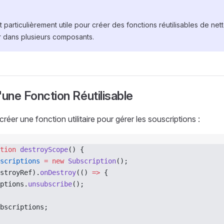
 particulièrement utile pour créer des fonctions réutilisables de n
r dans plusieurs composants.
'une Fonction Réutilisable
éer une fonction utilitaire pour gérer les souscriptions :
tion
 destroyScope
() {
scriptions
 =
 new
 Subscription
();
stroyRef).
onDestroy
(() 
=>
 {
ptions.
unsubscribe
();
bscriptions;