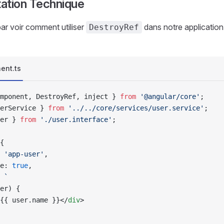
ation Technique
 voir comment utiliser
dans notre application
DestroyRef
ent.ts
mponent, DestroyRef, inject } 
from
 '@angular/core'
;
erService } 
from
 '../../core/services/user.service'
;
er } 
from
 './user.interface'
;
{
 
'app-user'
,
e: 
true
,
 
`
er) {
{{ user.name }}</
div
>