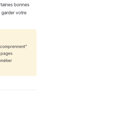
rtaines bonnes
 garder votre
 "comprennent"
s pages
 métier