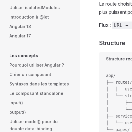
La route choisi
Utiliser isolatedModules
plus puissant po
Introduction à @let
Flux
:
URL → 
Angular 18
Angular 17
Structure
Les concepts
Structure r
Pourquoi utiliser Angular ?
Créer un composant
app/
├── routes/
Syntaxes dans les templates
│   ├── use
Le composant standalone
│   └── str
input()
│       ├──
│       └──
output()
├── service
Utiliser model() pour du
│   └── use
double data-binding
└── pages/