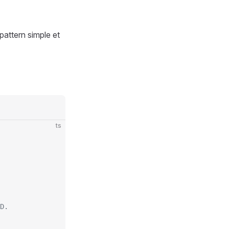
pattern simple et
ts
D.