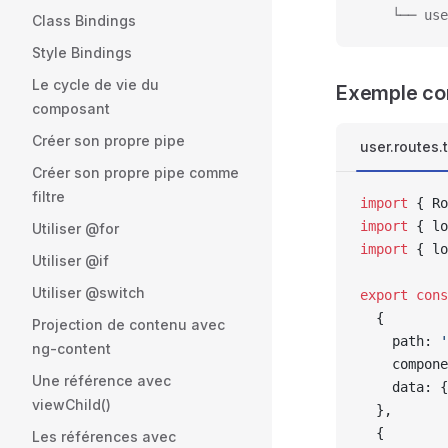
    └── use
Class Bindings
Style Bindings
Le cycle de vie du
Exemple co
composant
Créer son propre pipe
user.routes.
Créer son propre pipe comme
filtre
import
 { Ro
import
 { lo
Utiliser @for
import
 { lo
Utiliser @if
Utiliser @switch
export
 cons
  {
Projection de contenu avec
    path: 
'
ng-content
    compone
Une référence avec
    data: {
viewChild()
  },
  {
Les références avec