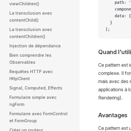
    path: 
'
viewChildren()
    compone
La transclusion avec
    data: {
contentChild()
  }
La transclusion avec
];
contentChildren()
Injection de dépendance
Quand l'util
Bien comprendre les
Observables
Ce pattern est 
Requêtes HTTP avec
complexe. Il fo
HttpClient
mais avec des s
Signal, Computed, Effects
applications à 
Formulaire simple avec
Rendering).
ngForm
Formulaire avec FormControl
Avantages
et FormGroup
Ce pattern est 
Créer un routeur