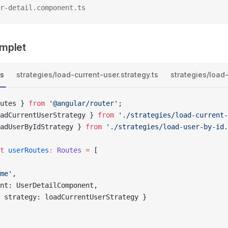
r-detail.component.ts
mplet
ts
strategies/load-current-user.strategy.ts
strategies/load-
utes } 
from
 '@angular/router'
;
adCurrentUserStrategy } 
from
 './strategies/load-current-
adUserByIdStrategy } 
from
 './strategies/load-user-by-id.
t
 userRoutes
:
 Routes
 =
 [
me'
,
nt: UserDetailComponent,
 strategy: loadCurrentUserStrategy }