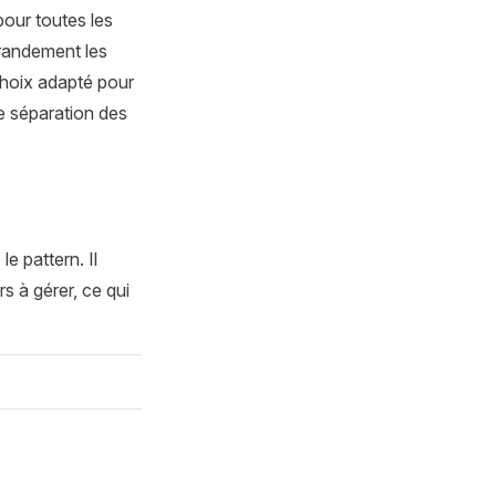
pour toutes les
grandement les
choix adapté pour
te séparation des
e pattern. Il
s à gérer, ce qui