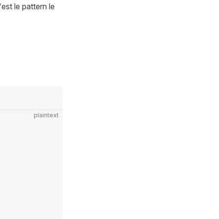
est le pattern le
plaintext