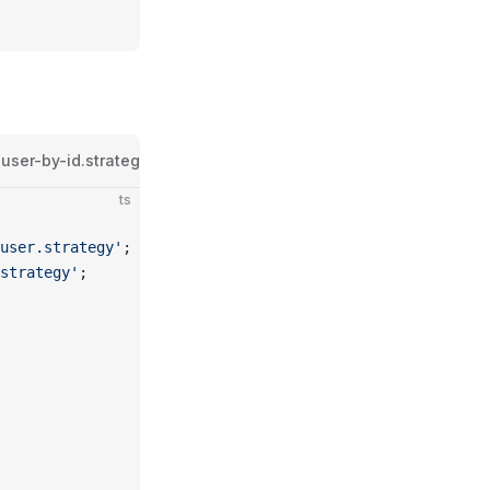
user-by-id.strategy.ts
user-detail.component.ts
user.route
ts
user.strategy'
;
strategy'
;