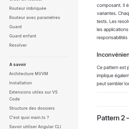
composant. Il é
Routeur imbriquée
variantes. Chaq
Routeur avec paramètres
tests. Les reso
Guard
les applications
Guard enfant
responsabilités
Resolver
Inconvénie
A savoir
Ce pattern est p
Architecture MVVM
implique égalem
Installation
peut sembler lou
Extensions utiles sur VS
Code
Structure des dossiers
Pattern 2 
C'est quoi main.ts ?
Savoir utiliser Angular CLI