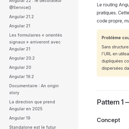
Angular 22 : le décorateur
Le routing Angu
@Service()
pratiques. Cett
Angular 21.2
code propre, ma
Angular 21
Les formulaires « orientés
Problème co
signaux » arriveront avec
Sans structur
Angular 21
l'URL en utili
Angular 20.2
dupliquées 
Angular 20
dispersées dan
Angular 19.2
Documentaire : An origin
story
Pattern 1 
La direction que prend
Angular en 2025
Angular 19
Concept
Standalone est le futur