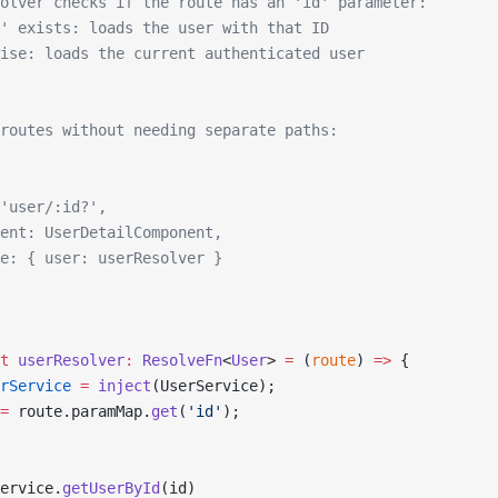
olver checks if the route has an 'id' parameter:
' exists: loads the user with that ID
ise: loads the current authenticated user
routes without needing separate paths:
'user/:id?',
ent: UserDetailComponent,
e: { user: userResolver }
t
 userResolver
:
 ResolveFn
<
User
> 
=
 (
route
) 
=>
 {
rService
 =
 inject
(UserService);
=
 route.paramMap.
get
(
'id'
);
 
ervice.
getUserById
(id)