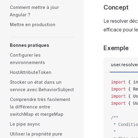
Concept
Comment mettre à jour
Angular ?
Le resolver déc
Mettre en production
efficace pour l
Bonnes pratiques
Exemple
Configurer les
environnements
user.resolver
HostAttributeToken
Stocker un état dans un
import
 { in
import
 { Re
service avec BehaviorSubject
import
 { Us
Comprendre très facilement
import
 { Us
la différence entre
switchMap et mergeMap
/**
Le pipe async
 * Conditi
 * 
Utiliser la propriété pure