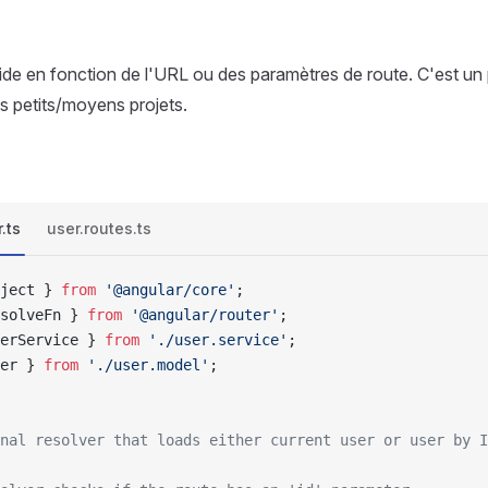
ide en fonction de l'URL ou des paramètres de route. C'est un 
es petits/moyens projets.
.ts
user.routes.ts
ject } 
from
 '@angular/core'
;
solveFn } 
from
 '@angular/router'
;
erService } 
from
 './user.service'
;
er } 
from
 './user.model'
;
onal resolver that loads either current user or user by I