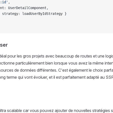
:id'
,
nt: UserDetailComponent,
 strategy: loadUserByIdStrategy }
iser
idéal pour les gros projets avec beaucoup de routes et une logi
nctionne particulièrement bien lorsque vous avez la même interf
ources de données différentes. C'est également le choix parfai
long terme qui vont évoluer, et il est parfaitement adapté au S
ultra scalable car vous pouvez ajouter de nouvelles stratégies