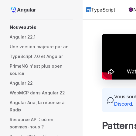
Angular
TypeScript
N
Skip to content
Sidebar Navigation
Nouveautés
Angular 22.1
Une version majeure par an
TypeScript 7.0 et Angular
PrimeNG n'est plus open
source
Angular 22
WebMCP dans Angular 22
Vous souha
Angular Aria, la réponse à
Discord
.
Radix
Resource API : où en
Pattern
sommes-nous ?