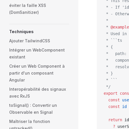
 * This res
éviter la faille XSS
 * - If 'id
(DomSanitizer)
 * - Otherw
 * 
 * 
@example
Techniques
 * Used in 
 * ```ts
Ajouter TailwindCSS
 * {
Intégrer un WebComponent
 *   path: 
existant
 *   compon
Créer un Web Component à
 *   resolv
partir d'un composant
 * }
Angular
 * ```
 */
Interopérabilité des signaux
export
 cons
avec RxJS
  const
 use
toSignal() : Convertir un
  const
 id
 
Observable en Signal
  return
 id
Maîtriser la fonction
    ?
 userS
untracked()