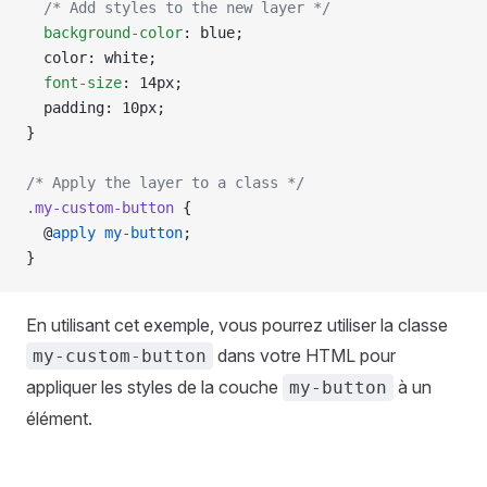
  /* Add styles to the new layer */
  background-color
: blue;
  color: white;
  font-size
: 14px;
  padding: 10px;
}
/* Apply the layer to a class */
.my-custom-button
 {
  @
apply
 my-button
;
}
En utilisant cet exemple, vous pourrez utiliser la classe
dans votre HTML pour
my-custom-button
appliquer les styles de la couche
à un
my-button
élément.