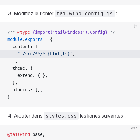
Modifiez le fichier
:
tailwind.config.js
js
/** 
@type
 {import('tailwindcss').Config}
 */
module
.
exports
 =
 {
  content: [
    "./src/**/*.{html,ts}"
,
  ],
  theme: {
    extend: { },
  },
  plugins: [],
}
Ajouter dans
les lignes suivantes :
styles.css
css
@tailwind
 base;