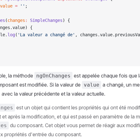
value
 =
 ''
;
es
(
changes
:
 SimpleChanges
) {
nges.value) {
le.
log
(
'La valeur a changé de'
, changes.value.previousVa
le, la méthode
est appelée chaque fois que l
ngOnChanges
posant est modifiée. Si la valeur de
a changé, un mes
value
 avec la valeur précédente et la valeur actuelle.
est un objet qui contient les propriétés qui ont été modif
anges
 et après la modification, et qui est passé en paramètre de la
du composant. Cet objet vous permet de réagir aux modif
ges
x propriétés d'entrée du composant.