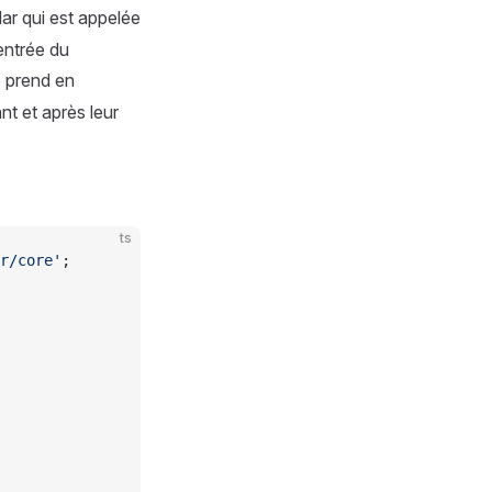
r qui est appelée
entrée du
 prend en
ant et après leur
ts
r/core'
;