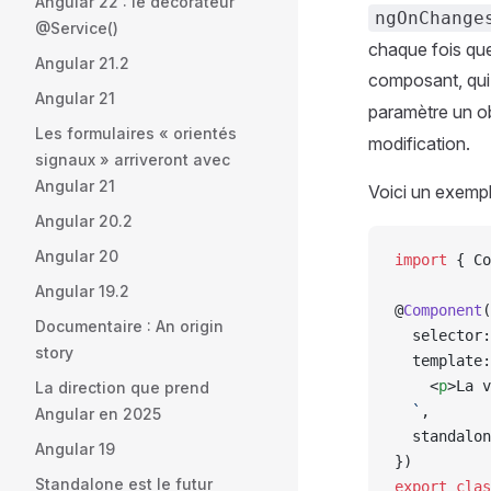
Angular 22 : le décorateur
ngOnChange
@Service()
chaque fois que
Angular 21.2
composant, qui
Angular 21
paramètre un o
Les formulaires « orientés
modification.
signaux » arriveront avec
Angular 21
Voici un exemp
Angular 20.2
Angular 20
import
 { Co
Angular 19.2
@
Component
(
Documentaire : An origin
  selector:
story
  template:
    <
p
>La v
La direction que prend
  `
,
Angular en 2025
  standalon
Angular 19
})
Standalone est le futur
export
 clas