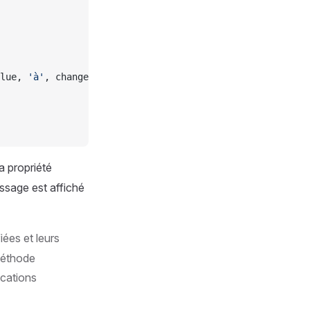
lue, 
'à'
, changes.value.currentValue);
a propriété
sage est affiché
iées et leurs
 méthode
ications