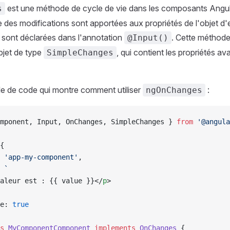
est une méthode de cycle de vie dans les composants Angula
s
 des modifications sont apportées aux propriétés de l'objet d'
 sont déclarées dans l'annotation
. Cette méthode
@Input()
bjet de type
, qui contient les propriétés av
SimpleChanges
le de code qui montre comment utiliser
:
ngOnChanges
mponent, Input, OnChanges, SimpleChanges } 
from
 '@angula
{
 
'app-my-component'
,
 
`
aleur est : {{ value }}</
p
>
e: 
true
s
 MyComponentComponent
 implements
 OnChanges
 {