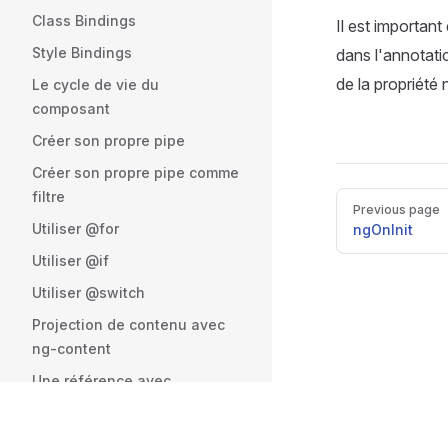
Class Bindings
Il est importan
Style Bindings
dans l'annotat
de la propriété
Le cycle de vie du
composant
Créer son propre pipe
Créer son propre pipe comme
filtre
Pager
Previous page
Utiliser @for
ngOnInit
Utiliser @if
Utiliser @switch
Projection de contenu avec
ng-content
Une référence avec
viewChild()
Les références avec