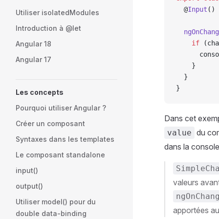
  @
Input
() 
Utiliser isolatedModules
Introduction à @let
  ngOnChang
    if
 (cha
Angular 18
      conso
Angular 17
    }
  }
}
Les concepts
Pourquoi utiliser Angular ?
Dans cet exemp
Créer un composant
du com
value
Syntaxes dans les templates
dans la console
Le composant standalone
SimpleCh
input()
valeurs avant
output()
ngOnChan
Utiliser model() pour du
apportées au
double data-binding