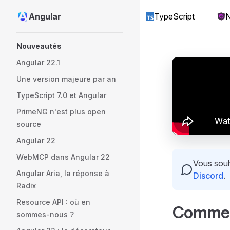
Angular
TypeScript
N
Skip to content
Sidebar Navigation
Nouveautés
Angular 22.1
Une version majeure par an
TypeScript 7.0 et Angular
PrimeNG n'est plus open
source
Angular 22
WebMCP dans Angular 22
Vous souha
Angular Aria, la réponse à
Discord
.
Radix
Resource API : où en
Comment
sommes-nous ?