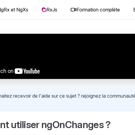
gRx et NgXs
RxJs
Formation complète
itez recevoir de l'aide sur ce sujet ? rejoignez la communauté
 utiliser ngOnChanges ?