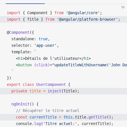
ts
import
 { Component } 
from
 '@angular/core'
;
import
 { Title } 
from
 '@angular/platform-browser'
;
@
Component
({
  standalone: 
true
,
  selector: 
'app-user'
,
  template: 
`
    <
h1
>Détails de l'utilisateur</
h1
>
    <
button
 (click)
=
"updateTitleWithUsername('John Do
  `
})
export
 class
 UserComponent
 {
  private
 title
 =
 inject
(Title);
  ngOnInit
() {
    // Récupérer le titre actuel
    const
 currentTitle
 =
 this
.title.
getTitle
();
    console.
log
(
'Titre actuel:'
, currentTitle);