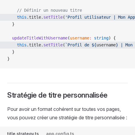
    // Définir un nouveau titre
    this
.title.
setTitle
(
'Profil utilisateur | Mon App
  }
  updateTitleWithUsername
(
username
:
 string
) {
    this
.title.
setTitle
(
`Profil de ${
username
} | Mon 
  }
}
Stratégie de titre personnalisée
Pour avoir un format cohérent sur toutes vos pages,
vous pouvez créer une stratégie de titre personnalisée :
title.strategy.ts
app.config.ts