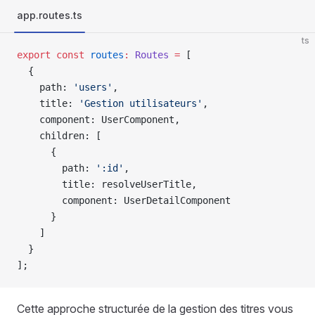
app.routes.ts
ts
export
 const
 routes
:
 Routes
 =
 [
  {
    path: 
'users'
,
    title: 
'Gestion utilisateurs'
,
    component: UserComponent,
    children: [
      {
        path: 
':id'
,
        title: resolveUserTitle,
        component: UserDetailComponent
      }
    ]
  }
];
Cette approche structurée de la gestion des titres vous