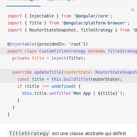
ts
import
 { Injectable } 
from
 '@angular/core'
;
import
 { Title } 
from
 '@angular/platform-browser'
;
import
 { RouterStateSnapshot, TitleStrategy } 
from
 '@
@
Injectable
({providedIn: 
'root'
})
export
 class
 CustomTitleStrategy
 extends
 TitleStrateg
  private
 title
 =
 inject
(Title);
  override
 updateTitle
(
routerState
:
 RouterStateSnapsh
    const
 title
 =
 this
.
buildTitle
(routerState);
    if
 (title 
!==
 undefined
) {
      this
.title.
setTitle
(
`Mon App | ${
title
}`
);
    }
  }
}
est une classe abstraite qui définit
TitleStrategy