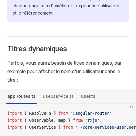
chaque page afin d'améliorer l'expérience utilisateur
et le référencement.
Titres dynamiques
Parfois, vous aurez besoin de titres dynamiques, par
exemple pour afficher le nom d'un utilisateur dans le
titre :
app.routes.ts
user.service.ts
user.ts
ts
import
 { ResolveFn } 
from
 '@angular/router'
;
import
 { Observable, map } 
from
 'rxjs'
;
import
 { UserService } 
from
 './core/services/user.ser