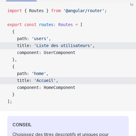
ts
import
 { Routes } 
from
 '@angular/router'
;
export
 const
 routes
:
 Routes
 =
 [
  {
    path: 
'users'
,
    title: 
'Liste des utilisateurs'
,
    component: UserComponent
  },
  {
    path: 
'home'
,
    title: 
'Accueil'
,
    component: HomeComponent
  }
];
CONSEIL
Choisissez des titres descriptifs et uniques pour