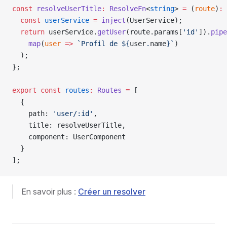
const
 resolveUserTitle
:
 ResolveFn
<
string
> 
=
 (
route
)
:
 
  const
 userService
 =
 inject
(UserService);
  return
 userService.
getUser
(route.params[
'id'
]).
pipe
    map
(
user
 =>
 `Profil de ${
user
.
name
}`
)
  );
};
export
 const
 routes
:
 Routes
 =
 [
  {
    path: 
'user/:id'
,
    title: resolveUserTitle,
    component: UserComponent
  }
];
En savoir plus :
Créer un resolver