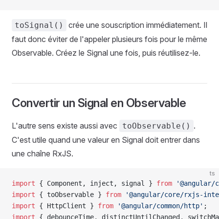
crée une souscription immédiatement. Il
toSignal()
faut donc éviter de l'appeler plusieurs fois pour le même
Observable. Créez le Signal une fois, puis réutilisez-le.
Convertir un Signal en Observable
L'autre sens existe aussi avec
.
toObservable()
C'est utile quand une valeur en Signal doit entrer dans
une chaîne RxJS.
ts
import
 { Component, inject, signal } 
from
 '@angular/c
import
 { toObservable } 
from
 '@angular/core/rxjs-inte
import
 { HttpClient } 
from
 '@angular/common/http'
;
import
 { debounceTime, distinctUntilChanged, switchMa