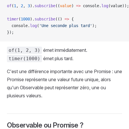
of
(
1
, 
2
, 
3
).
subscribe
((
value
) 
=>
 console.
log
(value));
timer
(
1000
).
subscribe
(() 
=>
 {
  console.
log
(
'Une seconde plus tard'
);
});
émet immédiatement.
of(1, 2, 3)
émet plus tard.
timer(1000)
C'est une différence importante avec une Promise : une
Promise représente une valeur future unique, alors
qu'un Observable peut représenter zéro, une ou
plusieurs valeurs.
Observable ou Promise ?