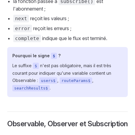
la fonction passée à
est
subscribe()
l'abonnement ;
reçoit les valeurs ;
next
reçoit les erreurs ;
error
indique que le flux est terminé.
complete
Pourquoi le signe
?
$
Le suffixe
n'est pas obligatoire, mais il est très
$
courant pour indiquer qu'une variable contient un
Observable :
,
,
users$
routeParams$
.
searchResults$
Observable, Observer et Subscription