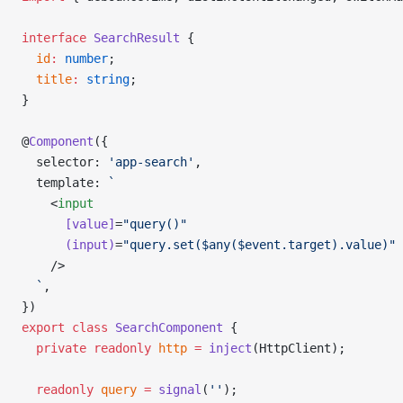
interface
 SearchResult
 {
  id
:
 number
;
  title
:
 string
;
}
@
Component
({
  selector: 
'app-search'
,
  template: 
`
    <
input
      [value]
=
"query()"
      (input)
=
"query.set($any($event.target).value)"
    />
  `
,
})
edError
export
 class
 SearchComponent
 {
  private
 readonly
 http
 =
 inject
(HttpClient);
  readonly
 query
 =
 signal
(
''
);