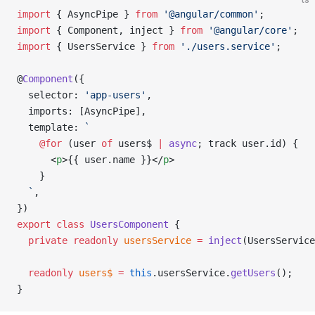
import
 { AsyncPipe } 
from
 '@angular/common'
;
import
 { Component, inject } 
from
 '@angular/core'
;
import
 { UsersService } 
from
 './users.service'
;
@
Component
({
  selector: 
'app-users'
,
  imports: [AsyncPipe],
  template: 
`
    @for 
(user 
of
 users$ 
|
 async
; track user.id) {
      <
p
>{{ user.name }}</
p
>
    }
  `
,
})
export
 class
 UsersComponent
 {
  private
 readonly
 usersService
 =
 inject
(UsersService
  readonly
 users$
 =
 this
.usersService.
getUsers
();
}