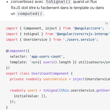
convertissez avec
quand un flux
toSignal()
RxJS doit être lu facilement dans le template ou dans
un
.
computed()
ts
import
 { Component, inject } 
from
 '@angular/core'
;
import
 { toSignal } 
from
 '@angular/core/rxjs-interop'
import
 { UsersService } 
from
 './users.service'
;
@
Component
({
  selector: 
'app-users-count'
,
  template: 
`
<
p
>{{ 
users
().length }} utilisateurs</
p
>
})
export
 class
 UsersCountComponent
 {
  private
 readonly
 usersService
 =
 inject
(UsersService
  readonly
 users
 =
 toSignal
(
this
.usersService.
getUser
    initialValue: [],
  });
}