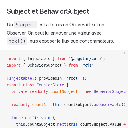
Subject et BehaviorSubject
Un
est à la fois un Observable et un
Subject
Observer. On peut lui envoyer une valeur avec
, puis exposer le flux aux consommateurs.
next()
ts
import
 { Injectable } 
from
 '@angular/core'
;
import
 { BehaviorSubject } 
from
 'rxjs'
;
@
Injectable
({ providedIn: 
'root'
 })
export
 class
 CounterStore
 {
  private
 readonly
 countSubject
 =
 new
 BehaviorSubject
  readonly
 count$
 =
 this
.countSubject.
asObservable
();
  increment
()
:
 void
 {
    this
.countSubject.
next
(
this
.countSubject.value 
+
 