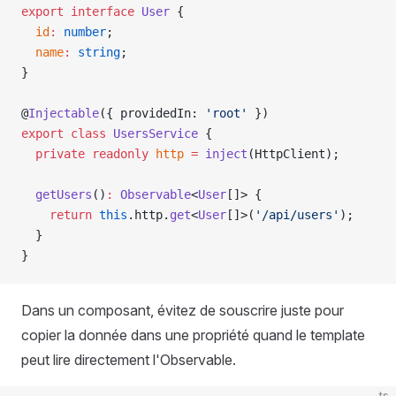
export
 interface
 User
 {
  id
:
 number
;
  name
:
 string
;
}
@
Injectable
({ providedIn: 
'root'
 })
export
 class
 UsersService
 {
  private
 readonly
 http
 =
 inject
(HttpClient);
  getUsers
()
:
 Observable
<
User
[]> {
    return
 this
.http.
get
<
User
[]>(
'/api/users'
);
  }
}
Dans un composant, évitez de souscrire juste pour
copier la donnée dans une propriété quand le template
peut lire directement l'Observable.
ts