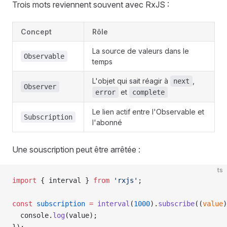
Trois mots reviennent souvent avec RxJS :
Concept
Rôle
La source de valeurs dans le
Observable
temps
L'objet qui sait réagir à
,
next
Observer
et
error
complete
Le lien actif entre l'Observable et
Subscription
l'abonné
Une souscription peut être arrêtée :
ts
import
 { interval } 
from
 'rxjs'
;
const
 subscription
 =
 interval
(
1000
).
subscribe
((
value
)
  console.
log
(value);