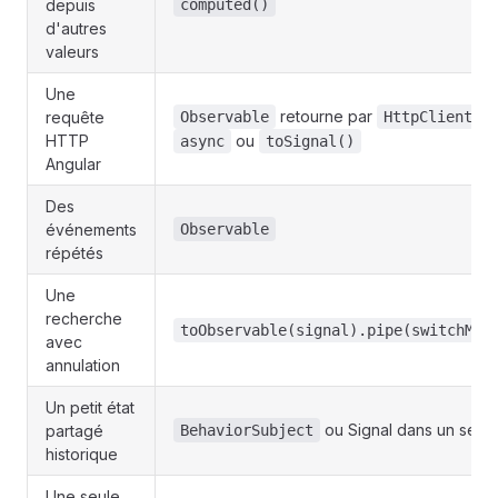
depuis
computed()
d'autres
valeurs
Une
retourne par
, 
requête
Observable
HttpClient
HTTP
ou
async
toSignal()
Angular
Des
événements
Observable
répétés
Une
recherche
toObservable(signal).pipe(switchMap
avec
annulation
Un petit état
ou Signal dans un serv
partagé
BehaviorSubject
historique
Une seule