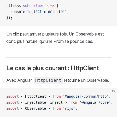
clicks$.
subscribe
(() 
=>
 {
  console.
log
(
'Clic détecté'
);
});
Un clic peut arriver plusieurs fois. Un Observable est
donc plus naturel qu'une Promise pour ce cas.
Le cas le plus courant : HttpClient
Avec Angular,
retourne un Observable.
HttpClient
ts
import
 { HttpClient } 
from
 '@angular/common/http'
;
import
 { Injectable, inject } 
from
 '@angular/core'
;
import
 { Observable } 
from
 'rxjs'
;