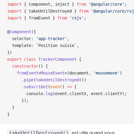
import
 { Component, inject } 
from
 '@angular/core'
;
import
 { takeUntilDestroyed } 
from
 '@angular/core/rxj
import
 { fromEvent } 
from
 'rxjs'
;
@
Component
({
  selector: 
'app-tracker'
,
  template: 
`
Position suivie
`
,
})
export
 class
 TrackerComponent
 {
  constructor
() {
    fromEvent
<
MouseEvent
>(document, 
'mousemove'
)
      .
pipe
(
takeUntilDestroyed
())
      .
subscribe
((
event
) 
=>
 {
        console.
log
(event.clientX, event.clientY);
      });
  }
}
est utile quand vous
takeUntilDestroyed()