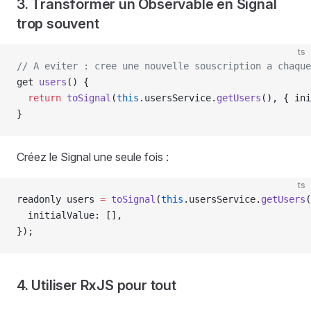
3. Transformer un Observable en Signal
trop souvent
ts
// A eviter : cree une nouvelle souscription a chaque
get 
users
() {
  return
 toSignal
(
this
.usersService.
getUsers
(), { ini
}
Créez le Signal une seule fois :
ts
readonly users 
=
 toSignal
(
this
.usersService.
getUsers
(
  initialValue: [],
});
4. Utiliser RxJS pour tout