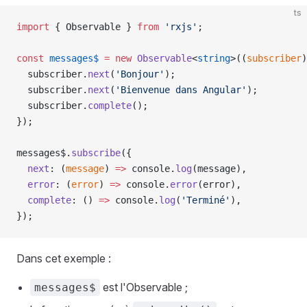
ts
import
 { Observable } 
from
 'rxjs'
;
const
 messages$
 =
 new
 Observable
<
string
>((
subscriber
)
  subscriber.
next
(
'Bonjour'
);
  subscriber.
next
(
'Bienvenue dans Angular'
);
  subscriber.
complete
();
});
messages$.
subscribe
({
  next
: (
message
) 
=>
 console.
log
(message),
  error
: (
error
) 
=>
 console.
error
(error),
  complete
: () 
=>
 console.
log
(
'Terminé'
),
});
Dans cet exemple :
est l'Observable ;
messages$