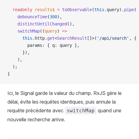
  readonly
 results$
 =
 toObservable
(
this
.query).
pipe
(
    debounceTime
(
300
),
    distinctUntilChanged
(),
    switchMap
((
query
) 
=>
      this
.http.
get
<
SearchResult
[]>(
'/api/search'
, {
        params: { q: query },
      }),
    ),
  );
}
Ici, le Signal garde la valeur du champ. RxJS gère le
délai, évite les requêtes identiques, puis annule la
requête précédente avec
quand une
switchMap
nouvelle recherche arrive.