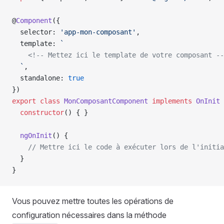
@
Component
({
  selector: 
'app-mon-composant'
,
  template: 
`
    <!-- Mettez ici le template de votre composant --
  `
,
  standalone: 
true
})
export
 class
 MonComposantComponent
 implements
 OnInit
 
  constructor
() { }
  ngOnInit
() {
    // Mettre ici le code à exécuter lors de l'initia
  }
}
Vous pouvez mettre toutes les opérations de
configuration nécessaires dans la méthode