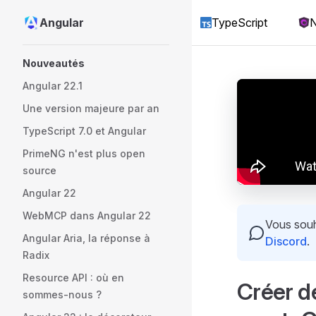
Angular
TypeScript
N
Skip to content
Sidebar Navigation
Nouveautés
Angular 22.1
Une version majeure par an
TypeScript 7.0 et Angular
PrimeNG n'est plus open
source
Angular 22
WebMCP dans Angular 22
Vous souha
Angular Aria, la réponse à
Discord
.
Radix
Resource API : où en
Créer 
sommes-nous ?