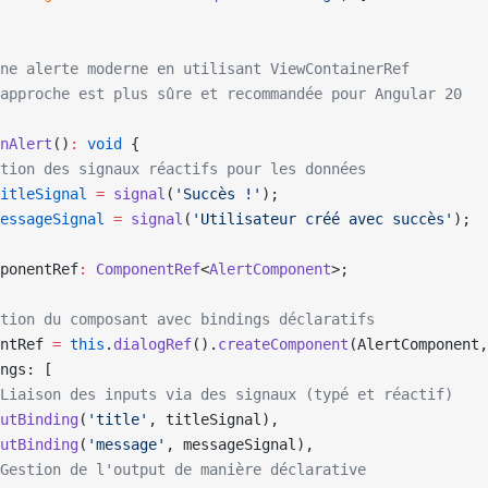
ne alerte moderne en utilisant ViewContainerRef
approche est plus sûre et recommandée pour Angular 20
nAlert
()
:
 void
 {
tion des signaux réactifs pour les données
itleSignal
 =
 signal
(
'Succès !'
);
essageSignal
 =
 signal
(
'Utilisateur créé avec succès'
);
ponentRef
:
 ComponentRef
<
AlertComponent
>;
tion du composant avec bindings déclaratifs
ntRef 
=
 this
.
dialogRef
().
createComponent
(AlertComponent,
ngs: [
Liaison des inputs via des signaux (typé et réactif)
utBinding
(
'title'
, titleSignal),
utBinding
(
'message'
, messageSignal),
Gestion de l'output de manière déclarative