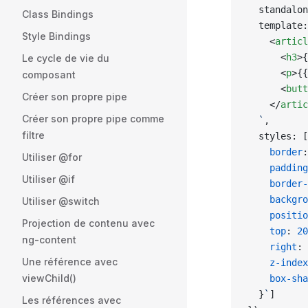
  standalon
Class Bindings
  template:
Style Bindings
    <
articl
      <
h3
>{
Le cycle de vie du
      <
p
>{{
composant
      <
butt
Créer son propre pipe
    </
artic
Créer son propre pipe comme
  `
,
filtre
  styles: [
    border
:
Utiliser @for
    padding
Utiliser @if
    border-
    backgro
Utiliser @switch
    positio
Projection de contenu avec
    top
: 
20
ng-content
    right
: 
Une référence avec
    z-index
viewChild()
    box-sha
  }
`
]
Les références avec