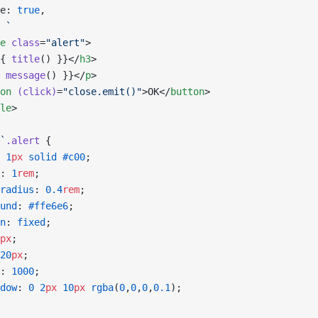
e: 
true
,
 
`
e
 class
=
"alert"
>
{ 
title
() }}</
h3
>
 
message
() }}</
p
>
on
 (click)
=
"close.emit()"
>OK</
button
>
le
>
`
.alert
 { 
 
1
px
 solid
 #c00
;
: 
1
rem
;
radius
: 
0.4
rem
;
und
: 
#ffe6e6
;
n
: 
fixed
;
px
;
20
px
;
: 
1000
;
dow
: 
0
 2
px
 10
px
 rgba
(
0
,
0
,
0
,
0.1
);