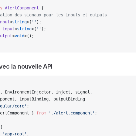
s
 AlertComponent
 {
ation des signaux pour les inputs et outputs
nput
<
string
>(
''
);
 input
<
string
>(
''
);
utput
<
void
>();
avec la nouvelle API
, EnvironmentInjector, inject, signal,
ponent, inputBinding, outputBinding
gular/core'
;
ertComponent } 
from
 './alert.component'
;
{
 
'app-root'
,