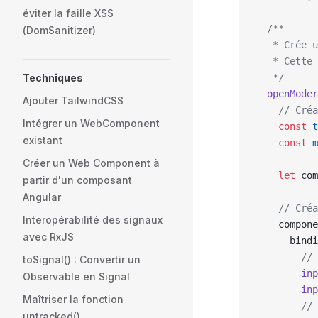
éviter la faille XSS
  /**
(DomSanitizer)
   * Crée u
   * Cette 
Techniques
   */
  openModer
Ajouter TailwindCSS
    // Créa
Intégrer un WebComponent
    const
 t
existant
    const
 m
Créer un Web Component à
    let
 com
partir d'un composant
Angular
    // Créa
Interopérabilité des signaux
    compone
avec RxJS
      bindi
        // 
toSignal() : Convertir un
        inp
Observable en Signal
        inp
Maîtriser la fonction
        // 
untracked()