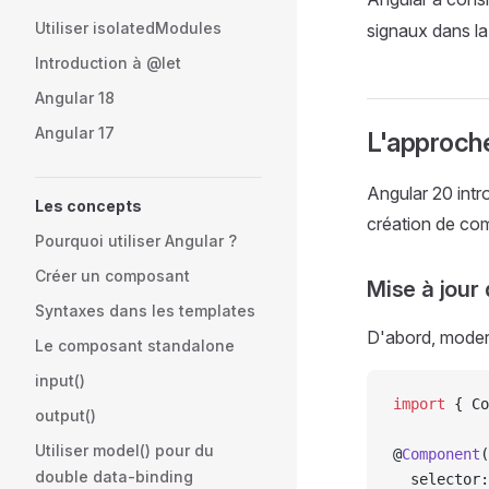
Utiliser isolatedModules
signaux dans l
Introduction à @let
Angular 18
Angular 17
L'approch
Angular 20 intr
Les concepts
création de co
Pourquoi utiliser Angular ?
Créer un composant
Mise à jour
Syntaxes dans les templates
D'abord, modern
Le composant standalone
input()
import
 { Co
output()
Utiliser model() pour du
@
Component
(
double data-binding
  selector: