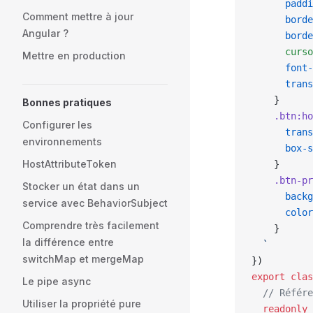
      paddi
Comment mettre à jour
      borde
Angular ?
      borde
      curso
Mettre en production
      font-
      trans
    }
Bonnes pratiques
    .btn:ho
Configurer les
      trans
environnements
      box-s
HostAttributeToken
    }
    .btn-pr
Stocker un état dans un
      backg
service avec BehaviorSubject
      color
Comprendre très facilement
    }
la différence entre
  `
switchMap et mergeMap
})
export
 clas
Le pipe async
  // Référe
Utiliser la propriété pure
  readonly
 