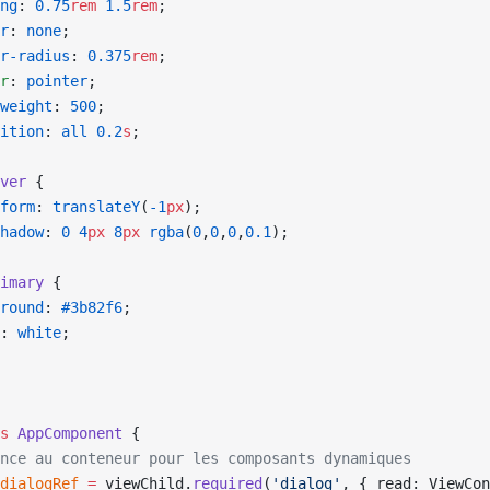
ng
: 
0.75
rem
 1.5
rem
;
r
: 
none
;
r-radius
: 
0.375
rem
;
r
: 
pointer
;
weight
: 
500
;
ition
: 
all
 0.2
s
;
ver
 {
form
: 
translateY
(
-1
px
);
hadow
: 
0
 4
px
 8
px
 rgba
(
0
,
0
,
0
,
0.1
);
imary
 { 
round
: 
#3b82f6
; 
: 
white
; 
s
 AppComponent
 {
nce au conteneur pour les composants dynamiques
dialogRef
 =
 viewChild.
required
(
'dialog'
, { read: ViewCon