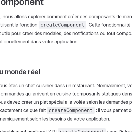
Component
el, nous allons explorer comment créer des composants de ma
ilisant la fonction
. Cette fonctionnalité
createComponent
t utile pour créer des modales, des notifications ou tout compos
itionnellement dans votre application.
du monde réel
us êtes un chef cuisinier dans un restaurant. Normalement, v
 commandes qui arrivent en cuisine (composants statiques dans 
ous devez créer un plat spécial à la volée selon les demandes p
 exactement ce que fait
: il vous permet d
createComponent
amiquement selon les besoins de votre application.
idérablement amélioré l'API
avec l'intro
createComponent