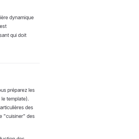
nière dynamique
 est
ant qui doit
ous préparez les
le template).
articulières des
e "cuisiner" des
duction des