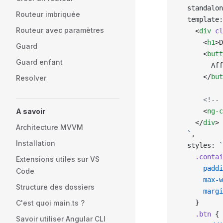
  standalon
Routeur imbriquée
  template:
Routeur avec paramètres
    <
div
 cl
      <
h1
>D
Guard
      <
butt
Guard enfant
        Aff
      </
but
Resolver
      <!-- 
A savoir
      <
ng-c
    </
div
>
Architecture MVVM
  `
,
Installation
  styles: 
`
    .contai
Extensions utiles sur VS
      paddi
Code
      max-w
Structure des dossiers
      margi
C'est quoi main.ts ?
    }
    .btn
 {
Savoir utiliser Angular CLI