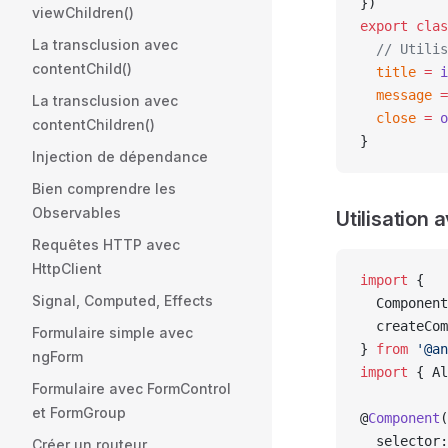
})
viewChildren()
export
 clas
La transclusion avec
  // Utilis
contentChild()
  title
 =
 i
  message
 =
La transclusion avec
  close
 =
 o
contentChildren()
}
Injection de dépendance
Bien comprendre les
Observables
Utilisation 
Requêtes HTTP avec
HttpClient
import
 {
Signal, Computed, Effects
  Component
  createCom
Formulaire simple avec
} 
from
 '@an
ngForm
import
 { Al
Formulaire avec FormControl
et FormGroup
@
Component
(
  selector:
Créer un routeur