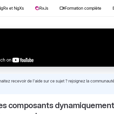
gRx et NgXs
RxJs
Formation complète
itez recevoir de l'aide sur ce sujet ? rejoignez la communauté
des composants dynamiquement