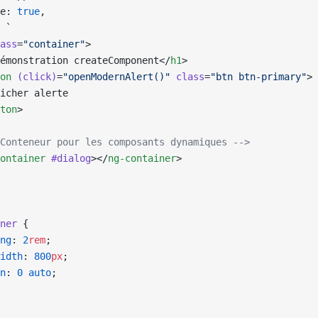
e: 
true
,
 
`
ass
=
"container"
>
émonstration createComponent</
h1
>
on
 (click)
=
"openModernAlert()"
 class
=
"btn btn-primary"
>
icher alerte
ton
>
Conteneur pour les composants dynamiques -->
ontainer
 #dialog
></
ng-container
>
ner
 {
ng
: 
2
rem
;
idth
: 
800
px
;
n
: 
0
 auto
;