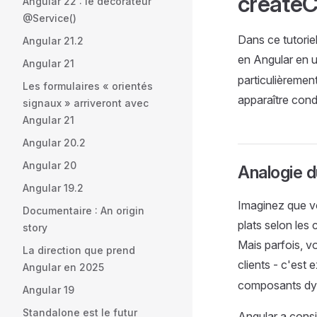
create
Angular 22 : le décorateur
@Service()
Dans ce tutori
Angular 21.2
en Angular en ut
Angular 21
particulièremen
Les formulaires « orientés
apparaître cond
signaux » arriveront avec
Angular 21
Angular 20.2
Angular 20
Analogie 
Angular 19.2
Imaginez que vo
Documentaire : An origin
plats selon les
story
Mais parfois, v
La direction que prend
clients - c'est
Angular en 2025
composants dyn
Angular 19
Standalone est le futur
Angular a cons