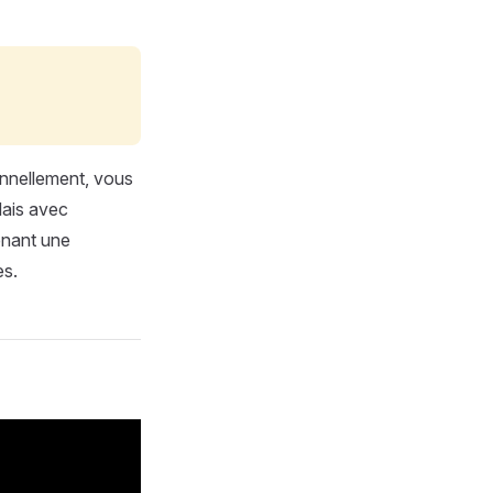
onnellement, vous
Mais avec
enant une
es.