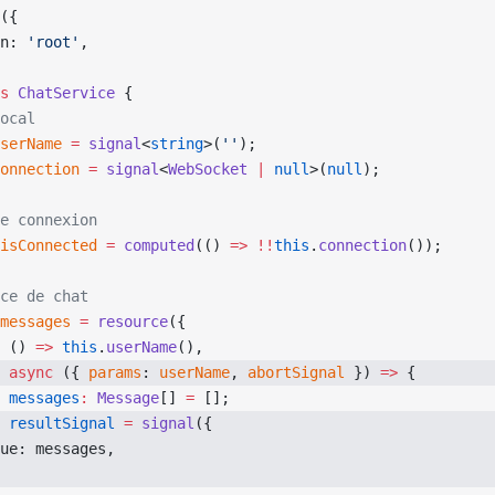
({
n: 
'root'
,
s
 ChatService
 {
ocal
serName
 =
 signal
<
string
>(
''
);
onnection
 =
 signal
<
WebSocket
 |
 null
>(
null
);
e connexion
isConnected
 =
 computed
(() 
=>
 !!
this
.
connection
());
ce de chat
messages
 =
 resource
({
 () 
=>
 this
.
userName
(),
 
async
 ({ 
params
: 
userName
, 
abortSignal
 }) 
=>
 {
 messages
:
 Message
[] 
=
 [];
 resultSignal
 =
 signal
({
ue: messages,