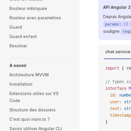
API Angular 
Routeur imbriquée
Depuis Angular
Routeur avec paramètres
params: () 
Guard
souligne
req
Guard enfant
Resolver
chat.service
A savoir
import
 { re
Architecture MVVM
// Types si
Installation
interface
 M
Extensions utiles sur VS
  id
:
 numbe
Code
  user
:
 str
  text
:
 str
Structure des dossiers
  timestamp
C'est quoi main.ts ?
}
Savoir utiliser Angular CLI