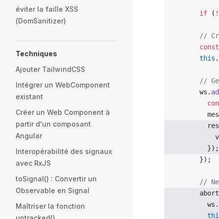
éviter la faille XSS
      if
 (
!
(DomSanitizer)
      // Cr
      const
Techniques
      this
.
Ajouter TailwindCSS
      // Ge
Intégrer un WebComponent
      ws.
ad
existant
        con
Créer un Web Component à
        mes
partir d'un composant
        res
Angular
          v
        });
Interopérabilité des signaux
      });
avec RxJS
toSignal() : Convertir un
      // Ne
Observable en Signal
      abort
        ws.
Maîtriser la fonction
        thi
untracked()