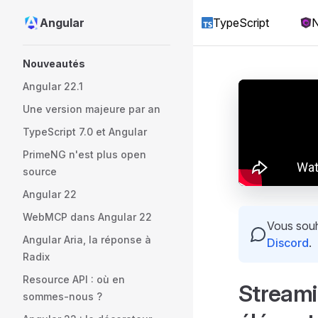
Angular
TypeScript
N
Skip to content
Sidebar Navigation
Nouveautés
Angular 22.1
Une version majeure par an
TypeScript 7.0 et Angular
PrimeNG n'est plus open
source
Angular 22
WebMCP dans Angular 22
Vous souha
Angular Aria, la réponse à
Discord
.
Radix
Resource API : où en
Streami
sommes-nous ?