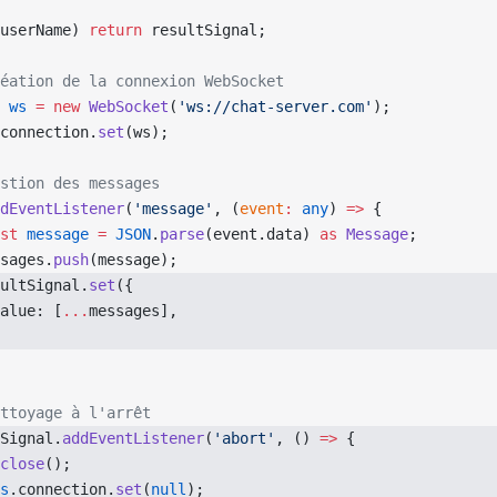
userName) 
return
 resultSignal;
éation de la connexion WebSocket
 ws
 =
 new
 WebSocket
(
'ws://chat-server.com'
);
connection.
set
(ws);
stion des messages
dEventListener
(
'message'
, (
event
:
 any
) 
=>
 {
st
 message
 =
 JSON
.
parse
(event.data) 
as
 Message
;
sages.
push
(message);
ultSignal.
set
({
alue: [
...
messages],
ttoyage à l'arrêt
Signal.
addEventListener
(
'abort'
, () 
=>
 {
close
();
s
.connection.
set
(
null
);