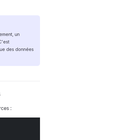
ement, un
C'est
rique des données
s
ces :