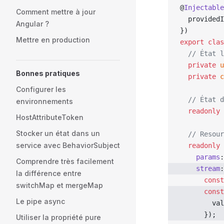
@
Injectable
Comment mettre à jour
  providedI
Angular ?
})
Mettre en production
export
 clas
  // État l
  private
 u
Bonnes pratiques
  private
 c
Configurer les
  // État d
environnements
  readonly
 
HostAttributeToken
Stocker un état dans un
  // Resour
service avec BehaviorSubject
  readonly
 
    params
:
Comprendre très facilement
    stream
:
la différence entre
      const
switchMap et mergeMap
      const
Le pipe async
        val
      });
Utiliser la propriété pure