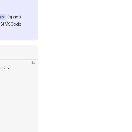
(option
ms
. Si VSCode
ts
re'
;