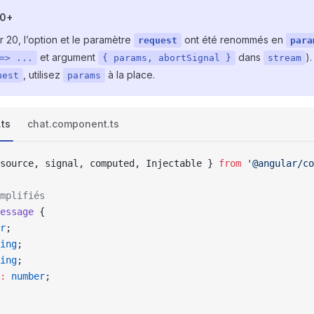
20+
 20, l’option et le paramètre
ont été renommés en
request
para
et argument
dans
)
=> ...
{ params, abortSignal }
stream
, utilisez
à la place.
uest
params
.ts
chat.component.ts
source, signal, computed, Injectable } 
from
 '@angular/co
mplifiés
essage
 {
r
;
ing
;
ing
;
:
 number
;