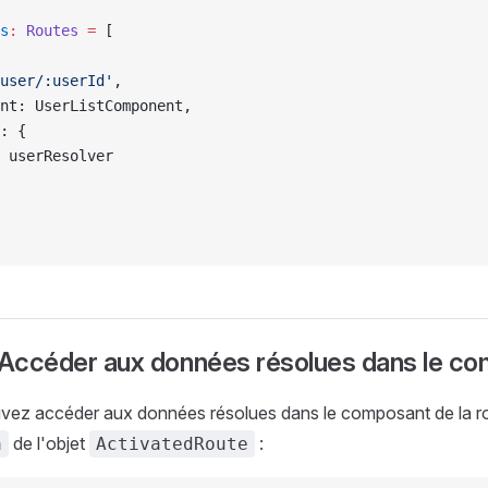
s
:
 Routes
 =
 [
user/:userId'
,
nt: UserListComponent,
: {
 userResolver
) Accéder aux données résolues dans le c
vez accéder aux données résolues dans le composant de la rout
de l'objet
:
a
ActivatedRoute