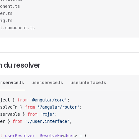
onent.ts
er.ts
ig.ts
t.component.ts
n du resolver
r.service.ts
user.service.ts
user.interface.ts
ject } 
from
 '@angular/core'
;
solveFn } 
from
 '@angular/router'
;
servable } 
from
 'rxjs'
;
er } 
from
 './user.interface'
;
t
 userResolver
:
 ResolveFn
<
User
> 
=
 (