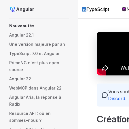
Angular
TypeScript
N
Skip to content
Sidebar Navigation
Nouveautés
Angular 22.1
Une version majeure par an
TypeScript 7.0 et Angular
PrimeNG n'est plus open
source
Angular 22
WebMCP dans Angular 22
Vous souha
Angular Aria, la réponse à
Discord
.
Radix
Resource API : où en
Créatio
sommes-nous ?