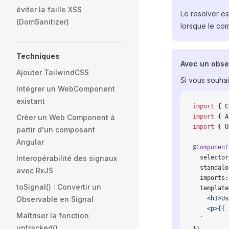
éviter la faille XSS
Le resolver e
(DomSanitizer)
lorsque le comp
Techniques
Avec un obse
Ajouter TailwindCSS
Si vous souhai
Intégrer un WebComponent
existant
import
 { C
Créer un Web Component à
import
 { A
import
 { U
partir d'un composant
Angular
@
Component
Interopérabilité des signaux
  selector
  standalo
avec RxJS
  imports:
toSignal() : Convertir un
  template
Observable en Signal
    <h1>Us
    <p>{{ 
Maîtriser la fonction
  `
untracked()