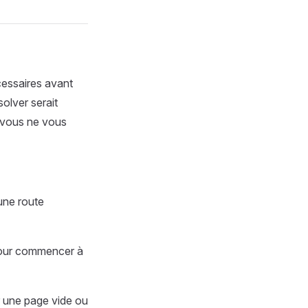
cessaires avant
olver serait
 vous ne vous
une route
 pour commencer à
r une page vide ou