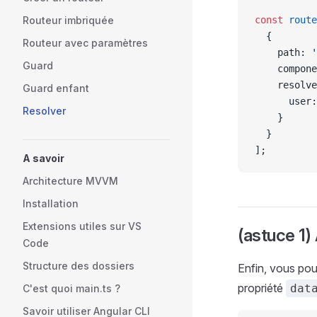
Routeur imbriquée
const
 route
  {
Routeur avec paramètres
    path: 
'
Guard
    compone
    resolve
Guard enfant
      user:
Resolver
    }
  }
];
A savoir
Architecture MVVM
Installation
Extensions utiles sur VS
(astuce 1
Code
Structure des dossiers
Enfin, vous pou
propriété
dat
C'est quoi main.ts ?
Savoir utiliser Angular CLI