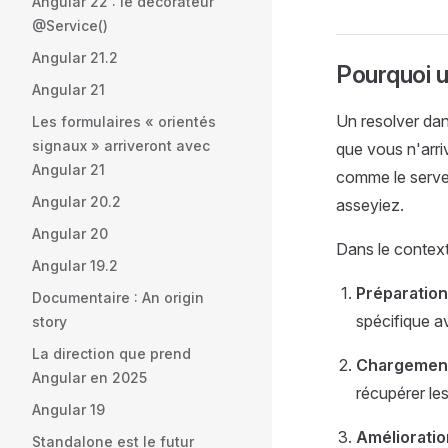
Angular 22 : le décorateur
@Service()
Angular 21.2
Pourquoi u
Angular 21
Un resolver da
Les formulaires « orientés
signaux » arriveront avec
que vous n'arriv
Angular 21
comme le serve
Angular 20.2
asseyiez.
Angular 20
Dans le contexte
Angular 19.2
Préparatio
Documentaire : An origin
spécifique av
story
La direction que prend
Chargement
Angular en 2025
récupérer les
Angular 19
Amélioratio
Standalone est le futur