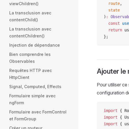
viewChildren()
  route
,
  state
La transclusion avec
)
:
 Observab
contentChild()
  const
 use
La transclusion avec
  return
 us
contentChildren()
};
Injection de dépendance
Bien comprendre les
Observables
Ajouter le 
Requêtes HTTP avec
HttpClient
Pour utiliser ce
Signal, Computed, Effects
configuration de
Formulaire simple avec
ngForm
import
 { Ro
Formulaire avec FormControl
import
 { Us
et FormGroup
import
 { us
Créer un routeur