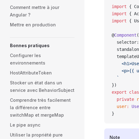
import
 { Co
Comment mettre à jour
import
 { Ac
Angular ?
import
 { Us
Mettre en production
@
Component
(
  selector:
Bonnes pratiques
  standalon
Configurer les
  templateU
environnements
    <h1>Use
    <p>{{ u
HostAttributeToken
  `
Stocker un état dans un
})
service avec BehaviorSubject
export
 clas
  private
 r
Comprendre très facilement
  user
:
 Use
la différence entre
}
switchMap et mergeMap
Le pipe async
Utiliser la propriété pure
Note