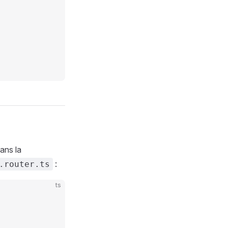
dans la
:
.router.ts
ts