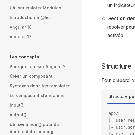
un indicateu
Utiliser isolatedModules
Introduction à @let
Gestion des
resolver peut
Angular 18
activée.
Angular 17
Les concepts
Structure
Pourquoi utiliser Angular ?
Créer un composant
Tout d'abord, v
Syntaxes dans les templates
Le composant standalone
Structure po
input()
app/
output()
|- user-res
Utiliser model() pour du
|- user.ser
double data-binding
|- user.int