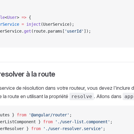
le
<
User
> 
=>
 {
rService
 =
 inject
(UserService);
erService.
get
(route.params[
'userId'
]);
resolver à la route
 service de résolution dans votre routeur, vous devez l'inclure 
 la route en utilisant la propriété
. Allons dans
resolve
app
utes } 
from
 '@angular/router'
;
erListComponent } 
from
 './user-list.component'
;
erResolver } 
from
 './user-resolver.service'
;