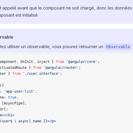
st appelé avant que le composant ne soit chargé, donc les données 
osant est initialisé.
rvable
tez utiliser un observable, vous pouvez retourner un
Observable
omponent, OnInit, inject } 
from
 '@angular/core'
;
ctivatedRoute } 
from
 '@angular/router'
;
ser } 
from
 './user.interface'
;
({
: 
'app-user-list'
,
ne: 
true
,
 [AsyncPipe],
Url: 
`
er</h1>
(user$ | async).name }}</p>