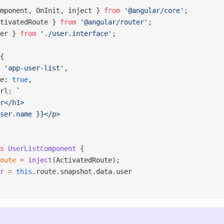
mponent, OnInit, inject } 
from
 '@angular/core'
;
tivatedRoute } 
from
 '@angular/router'
;
er } 
from
 './user.interface'
;
{
 
'app-user-list'
,
e: 
true
,
rl: 
`
r</h1>
ser.name }}</p>
s
 UserListComponent
 {
oute
 =
 inject
(ActivatedRoute);
r
 =
 this
.route.snapshot.data.user