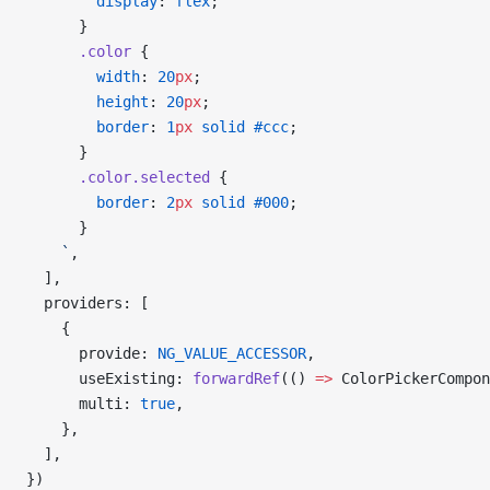
        display
: 
flex
;
      }
      .color
 {
        width
: 
20
px
;
        height
: 
20
px
;
        border
: 
1
px
 solid
 #ccc
;
      }
      .color.selected
 {
        border
: 
2
px
 solid
 #000
;
      }
    `
,
  ],
  providers: [
    {
      provide: 
NG_VALUE_ACCESSOR
,
      useExisting: 
forwardRef
(() 
=>
 ColorPickerCompon
      multi: 
true
,
    },
  ],
})