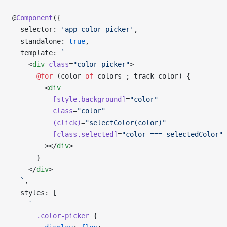
@
Component
({
  selector: 
'app-color-picker'
,
  standalone: 
true
,
  template: 
`
    <
div
 class
=
"color-picker"
>
      @for 
(color 
of
 colors ; track color) {
        <
div
          [style.background]
=
"color"
          class
=
"color"
          (click)
=
"selectColor(color)"
          [class.selected]
=
"color === selectedColor"
        ></
div
>
      }
    </
div
>
  `
,
  styles: [
    `
      .color-picker
 {