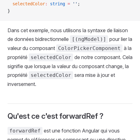
  selectedColor
:
 string
 =
 ''
;
}
Dans cet exemple, nous utilisons la syntaxe de liaison
de données bidirectionnelle
pour lier la
[(ngModel)]
valeur du composant
à la
ColorPickerComponent
propriété
de notre composant. Cela
selectedColor
signifie que lorsque la valeur du composant change, la
propriété
sera mise à jour et
selectedColor
inversement.
Qu'est ce c'est forwardRef ?
est une fonction Angular qui vous
forwardRef
permet de référencer un composant ou une directive