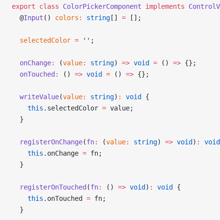
export
 class
 ColorPickerComponent
 implements
 ControlV
  @
Input
() 
colors
:
 string
[] 
=
 [];
  selectedColor
 =
 ''
;
  onChange
:
 (
value
:
 string
) 
=>
 void
 =
 () 
=>
 {};
  onTouched
:
 () 
=>
 void
 =
 () 
=>
 {};
  writeValue
(
value
:
 string
)
:
 void
 {
    this
.selectedColor 
=
 value;
  }
  registerOnChange
(
fn
:
 (
value
:
 string
) 
=>
 void
)
:
 void
    this
.onChange 
=
 fn;
  }
  registerOnTouched
(
fn
:
 () 
=>
 void
)
:
 void
 {
    this
.onTouched 
=
 fn;
  }