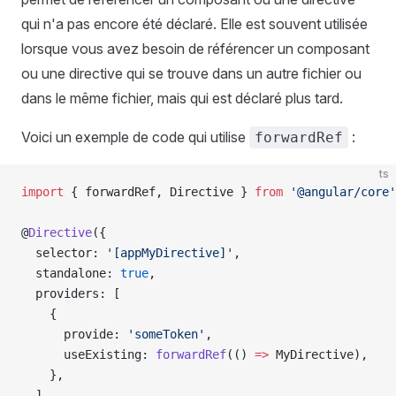
qui n'a pas encore été déclaré. Elle est souvent utilisée
lorsque vous avez besoin de référencer un composant
ou une directive qui se trouve dans un autre fichier ou
dans le même fichier, mais qui est déclaré plus tard.
Voici un exemple de code qui utilise
:
forwardRef
ts
import
 { forwardRef, Directive } 
from
 '@angular/core'
@
Directive
({
  selector: 
'[appMyDirective]'
,
  standalone: 
true
,
  providers: [
    {
      provide: 
'someToken'
,
      useExisting: 
forwardRef
(() 
=>
 MyDirective),
    },
  ],