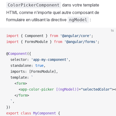
dans votre template
ColorPickerComponent
HTML comme n'importe quel autre composant de
formulaire en utilisant la directive
:
ngModel
ts
import
 { Component } 
from
 '@angular/core'
;
import
 { FormsModule } 
from
 '@angular/forms'
;
@
Component
({
  selector: 
'app-my-component'
,
  standalone: 
true
,
  imports: [FormsModule],
  template: 
`
    <
form
>
      <
app-color-picker
 [(ngModel)]
=
"selectedColor"
><
    </
form
>
  `
,
})
export
 class
 MyComponent
 {