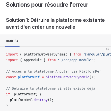
Solutions pour résoudre l'erreur
Solution 1: Détruire la plateforme existante
avant d'en créer une nouvelle
main.ts
ts
import
 { platformBrowserDynamic } 
from
 '@angular/plat
import
 { AppModule } 
from
 './app/app.module'
;
// Accès à la plateforme Angular via PlatformRef
const
 platformRef
 =
 platformBrowserDynamic
();
// Détruire la plateforme si elle existe déjà
if
 (platformRef) {
  platformRef.
destroy
();
}