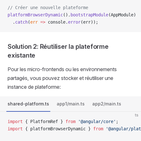
// Créer une nouvelle plateforme
platformBrowserDynamic
().
bootstrapModule
(AppModule)
  .
catch
(
err
 =>
 console.
error
(err));
Solution 2: Réutiliser la plateforme
existante
Pour les micro-frontends ou les environnements
partagés, vous pouvez stocker et réutiliser une
instance de plateforme:
shared-platform.ts
app1/main.ts
app2/main.ts
ts
import
 { PlatformRef } 
from
 '@angular/core'
;
import
 { platformBrowserDynamic } 
from
 '@angular/plat