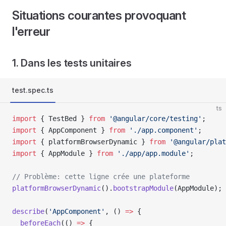
Situations courantes provoquant
l'erreur
1. Dans les tests unitaires
test.spec.ts
ts
import
 { TestBed } 
from
 '@angular/core/testing'
;
import
 { AppComponent } 
from
 './app.component'
;
import
 { platformBrowserDynamic } 
from
 '@angular/plat
import
 { AppModule } 
from
 './app/app.module'
;
// Problème: cette ligne crée une plateforme
platformBrowserDynamic
().
bootstrapModule
(AppModule);
describe
(
'AppComponent'
, () 
=>
 {
  beforeEach
(() 
=>
 {