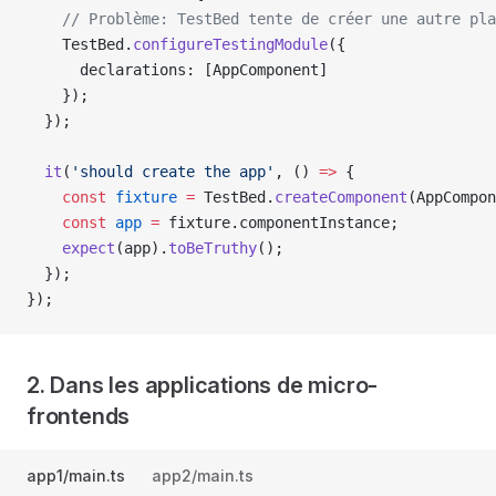
    // Problème: TestBed tente de créer une autre pla
    TestBed.
configureTestingModule
({
      declarations: [AppComponent]
    });
  });
  it
(
'should create the app'
, () 
=>
 {
    const
 fixture
 =
 TestBed.
createComponent
(AppCompon
    const
 app
 =
 fixture.componentInstance;
    expect
(app).
toBeTruthy
();
  });
});
2. Dans les applications de micro-
frontends
app1/main.ts
app2/main.ts