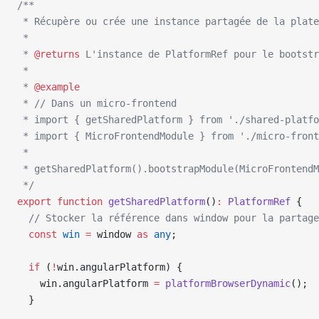
/**
 * Récupère ou crée une instance partagée de la plate
 * 
 * 
@returns
 L'instance de PlatformRef pour le bootstr
 * 
 * 
@example
 * // Dans un micro-frontend
 * import { getSharedPlatform } from './shared-platfo
 * import { MicroFrontendModule } from './micro-front
 * 
 * getSharedPlatform().bootstrapModule(MicroFrontendM
 */
export
 function
 getSharedPlatform
()
:
 PlatformRef
 {
  // Stocker la référence dans window pour la partage
  const
 win
 =
 window 
as
 any
;
  if
 (
!
win.angularPlatform) {
    win.angularPlatform 
=
 platformBrowserDynamic
();
  }