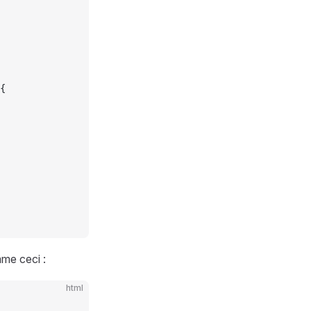
{
me ceci :
html