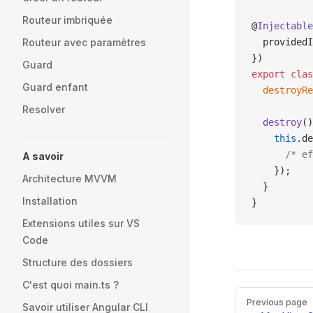
Routeur imbriquée
@
Injectable
Routeur avec paramètres
  providedI
})
Guard
export
 clas
Guard enfant
  destroyRe
Resolver
  destroy
()
    this
.de
      /* ef
A savoir
    });
Architecture MVVM
  }
Installation
}
Extensions utiles sur VS
Code
Structure des dossiers
C'est quoi main.ts ?
Pager
Previous page
Savoir utiliser Angular CLI