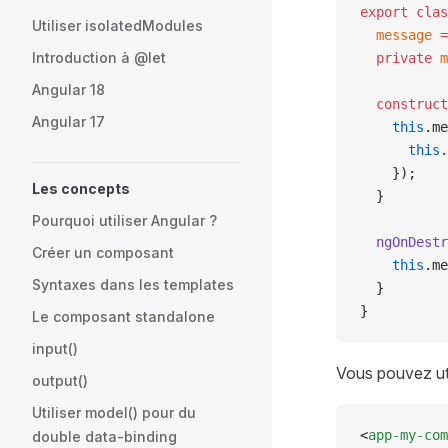
export
 clas
Utiliser isolatedModules
  message
 =
Introduction à @let
  private
 m
Angular 18
  construct
Angular 17
    this
.me
      this
.
    });
Les concepts
  }
Pourquoi utiliser Angular ?
  ngOnDestr
Créer un composant
    this
.me
Syntaxes dans les templates
  }
}
Le composant standalone
input()
Vous pouvez uti
output()
Utiliser model() pour du
<
app-my-com
double data-binding