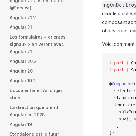
Angular 22 : le décorateur
ngOnDestro
@Service()
directive est dé
Angular 21.2
composant soit
Angular 21
objets créés d
Les formulaires « orientés
Voici comment u
signaux » arriveront avec
Angular 21
Angular 20.2
import
 { Co
import
 { Su
Angular 20
Angular 19.2
@
Component
(
Documentaire : An origin
  selector:
story
  standalon
  template:
La direction que prend
    <
h1
>Mon
Angular en 2025
    <
p
>{{ m
Angular 19
  `
,
})
Standalone est le futur