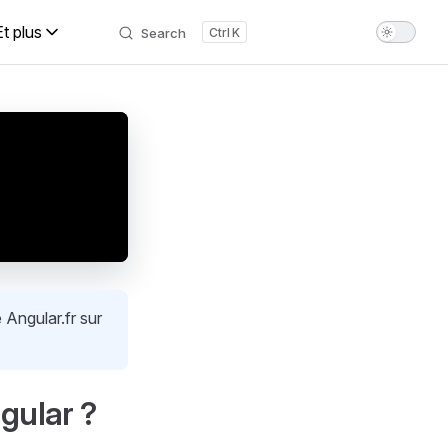
Et plus
Search
K
 Angular.fr sur
gular ?