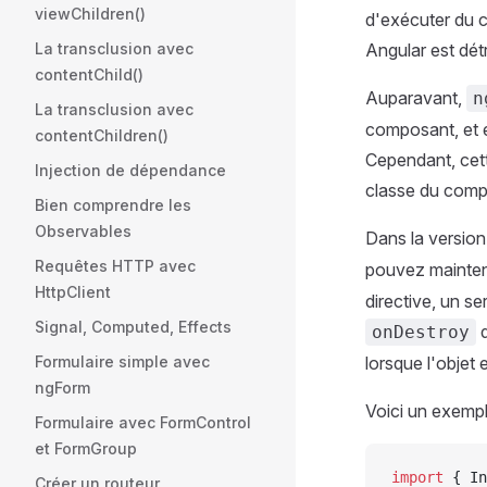
viewChildren()
d'exécuter du c
La transclusion avec
Angular est détr
contentChild()
Auparavant,
n
La transclusion avec
composant, et e
contentChildren()
Cependant, cette
Injection de dépendance
classe du compo
Bien comprendre les
Observables
Dans la version
Requêtes HTTP avec
pouvez maintena
HttpClient
directive, un s
Signal, Computed, Effects
d
onDestroy
Formulaire simple avec
lorsque l'objet e
ngForm
Voici un exemple
Formulaire avec FormControl
et FormGroup
import
 { In
Créer un routeur