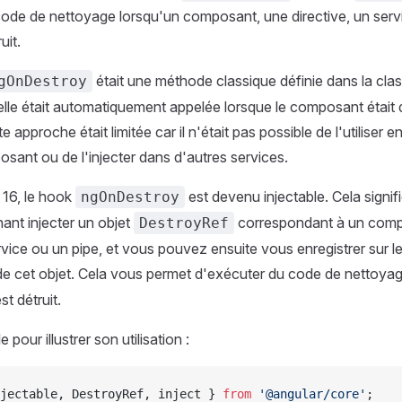
ode de nettoyage lorsqu'un composant, une directive, un serv
uit.
était une méthode classique définie dans la cla
gOnDestroy
lle était automatiquement appelée lorsque le composant était d
 approche était limitée car il n'était pas possible de l'utiliser e
sant ou de l'injecter dans d'autres services.
 16, le hook
est devenu injectable. Cela signi
ngOnDestroy
nt injecter un objet
correspondant à un comp
DestroyRef
ervice ou un pipe, et vous pouvez ensuite vous enregistrer sur l
e cet objet. Cela vous permet d'exécuter du code de nettoyag
st détruit.
 pour illustrer son utilisation :
jectable, DestroyRef, inject } 
from
 '@angular/core'
;