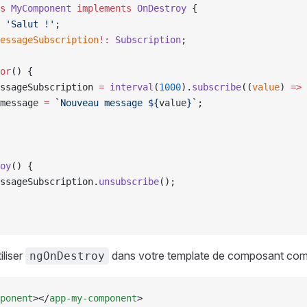
s
 MyComponent
 implements
 OnDestroy
 {
 'Salut !'
;
essageSubscription
!:
 Subscription
;
or
() {
ssageSubscription 
=
 interval
(
1000
).
subscribe
((
value
) 
=>
 
message 
=
 `Nouveau message ${
value
}`
;
oy
() {
ssageSubscription.
unsubscribe
();
liser
dans votre template de composant com
ngOnDestroy
ponent
></
app-my-component
>