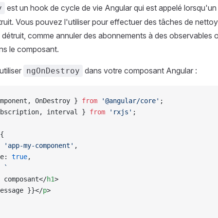
est un hook de cycle de vie Angular qui est appelé lorsqu'
y
truit. Vous pouvez l'utiliser pour effectuer des tâches de netto
 détruit, comme annuler des abonnements à des observables o
ans le composant.
tiliser
dans votre composant Angular :
ngOnDestroy
mponent, OnDestroy } 
from
 '@angular/core'
;
bscription, interval } 
from
 'rxjs'
;
{
 
'app-my-component'
,
e: 
true
,
 
`
 composant</
h1
>
essage }}</
p
>