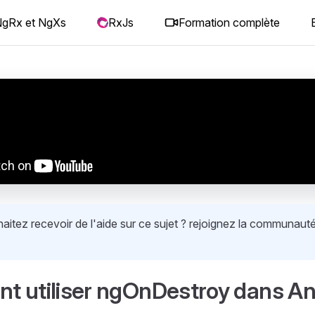
gRx et NgXs
RxJs
Formation complète
itez recevoir de l'aide sur ce sujet ? rejoignez la communauté
 utiliser ngOnDestroy dans An