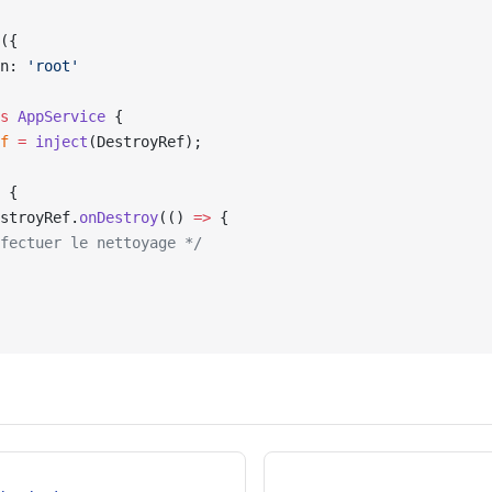
({
n: 
'root'
s
 AppService
 {
f
 =
 inject
(DestroyRef);
 {
stroyRef.
onDestroy
(() 
=>
 {
fectuer le nettoyage */