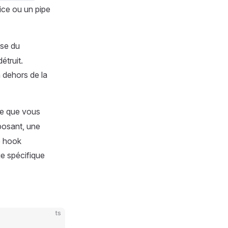
ice ou un pipe
sse du
étruit.
n dehors de la
fie que vous
osant, une
e hook
e spécifique
ts