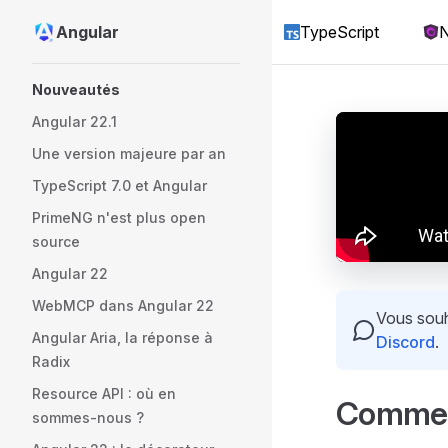
Angular
TypeScript
N
Skip to content
Sidebar Navigation
Nouveautés
Angular 22.1
Une version majeure par an
TypeScript 7.0 et Angular
PrimeNG n'est plus open
source
Angular 22
WebMCP dans Angular 22
Vous souha
Angular Aria, la réponse à
Discord
.
Radix
Resource API : où en
Comment
sommes-nous ?