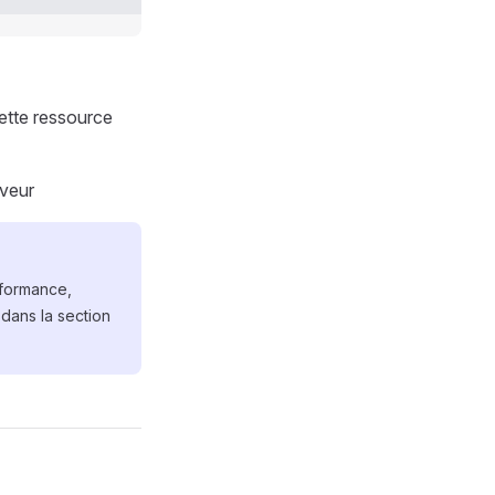
cette ressource
rveur
rformance,
 dans la section