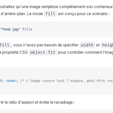
souhaitez qu'une image remplisse complètement son conteneu
 d'arrière-plan. Le mode
est conçu pour ce scénario :
fill
"fond.jpg"
 fill
>
, vous n'avez pas besoin de spécifier
et
fill
width
heig
 la propriété CSS
pour contrôler comment l'imag
object-fit
t
: 
cover
; 
/* L'image couvre tout l'espace, peut être rec
r le ratio d'aspect et éviter le recadrage :