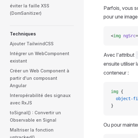
éviter la faille XSS
Parfois, vous 
(DomSanitizer)
pour une image
Techniques
<
img
 ngSrc
=
Ajouter TailwindCSS
Intégrer un WebComponent
Avec l'attribut
existant
ensuite utiliser
Créer un Web Component à
conteneur :
partir d'un composant
Angular
img
 {
Interopérabilité des signaux
  object-fi
avec RxJS
}
toSignal() : Convertir un
Observable en Signal
Ou pour mainteni
Maîtriser la fonction
untracked()