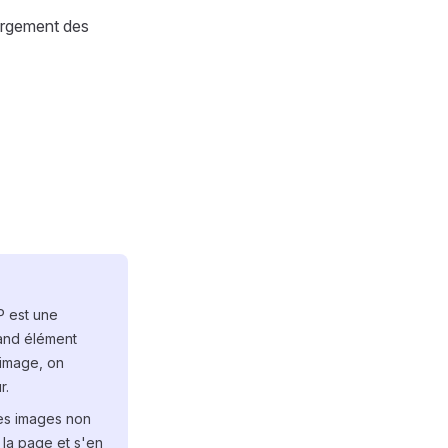
argement des
P est une
rand élément
e image, on
r.
es images non
r la page et s'en