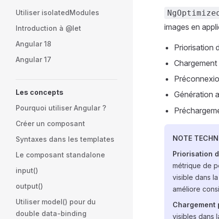
Utiliser isolatedModules
NgOptimize
images en appli
Introduction à @let
Angular 18
Priorisation
Angular 17
Chargement p
Préconnexio
Les concepts
Génération a
Pourquoi utiliser Angular ?
Préchargemen
Créer un composant
NOTE TECHN
Syntaxes dans les templates
Priorisation 
Le composant standalone
métrique de p
input()
visible dans l
output()
améliore consi
Utiliser model() pour du
Chargement p
double data-binding
visibles dans l