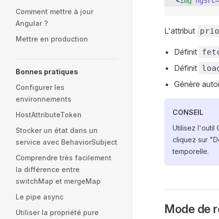
<
img
 ngSrc
=
Comment mettre à jour
Angular ?
L'attribut
pri
Mettre en production
Définit
fet
Définit
loa
Bonnes pratiques
Génère auto
Configurer les
environnements
CONSEIL
HostAttributeToken
Utilisez l'out
Stocker un état dans un
cliquez sur "D
service avec BehaviorSubject
temporelle.
Comprendre très facilement
la différence entre
switchMap et mergeMap
Le pipe async
Mode de re
Utiliser la propriété pure