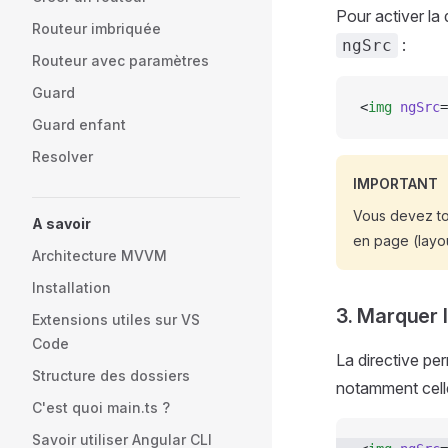
Pour activer la 
Routeur imbriquée
:
ngSrc
Routeur avec paramètres
Guard
<
img
 ngSrc
=
Guard enfant
Resolver
IMPORTANT
Vous devez tou
A savoir
en page (layout
Architecture MVVM
Installation
3. Marquer l
Extensions utiles sur VS
Code
La directive per
Structure des dossiers
notamment celle
C'est quoi main.ts ?
Savoir utiliser Angular CLI