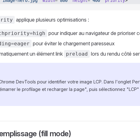
"image-hero.jpg"
 width
=
"800"
 height
=
"400"
 priority
>
applique plusieurs optimisations :
ority
pour indiquer au navigateur de prioriser 
chpriority=high
pour éviter le chargement paresseux
ding=eager
matiquement un élément link
lors du rendu côté se
preload
il Chrome DevTools pour identifier votre image LCP. Dans l'onglet Pe
émarrer le profilage et recharger la page", puis sélectionnez "LCP"
mplissage (fill mode)