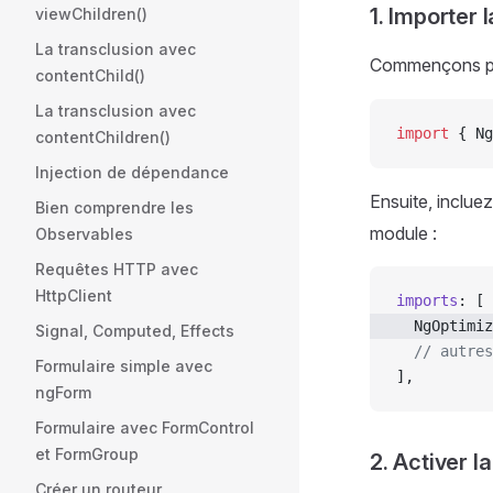
1. Importer l
viewChildren()
La transclusion avec
Commençons par
contentChild()
La transclusion avec
import
 { Ng
contentChildren()
Injection de dépendance
Ensuite, inclue
Bien comprendre les
module :
Observables
Requêtes HTTP avec
HttpClient
imports
: [
  NgOptimiz
Signal, Computed, Effects
  // autres
Formulaire simple avec
],
ngForm
Formulaire avec FormControl
et FormGroup
2. Activer la
Créer un routeur