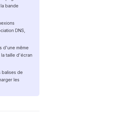
 la bande
nnexions
ociation DNS,
ons d'une même
la taille d'écran
s balises de
arger les