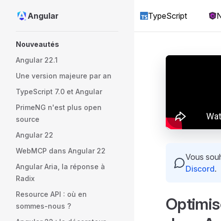
Angular
TypeScript
N
Skip to content
Sidebar Navigation
Nouveautés
Angular 22.1
Une version majeure par an
TypeScript 7.0 et Angular
PrimeNG n'est plus open
source
Angular 22
WebMCP dans Angular 22
Vous souha
Angular Aria, la réponse à
Discord
.
Radix
Resource API : où en
Optimis
sommes-nous ?