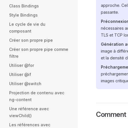
approche. Cel
Class Bindings
passante.
Style Bindings
Préconnexion
Le cycle de vie du
nécessaires a
composant
TLS et TCP lo
Créer son propre pipe
Génération au
Créer son propre pipe comme
image à différe
filtre
et la densité 
Utiliser @for
Préchargemen
préchargement
Utiliser @if
images critiq
Utiliser @switch
Projection de contenu avec
ng-content
Une référence avec
Comment l
viewChild()
Les références avec