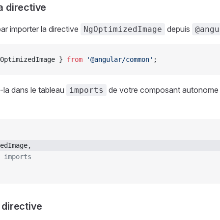
a directive
 importer la directive
depuis
NgOptimizedImage
@angu
OptimizedImage } 
from
 '@angular/common'
;
z-la dans le tableau
de votre composant autonome 
imports
edImage,
 imports
 directive