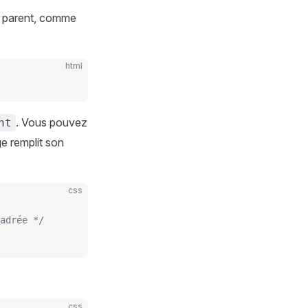
r parent, comme
html
. Vous pouvez
ht
e remplit son
css
adrée */
css