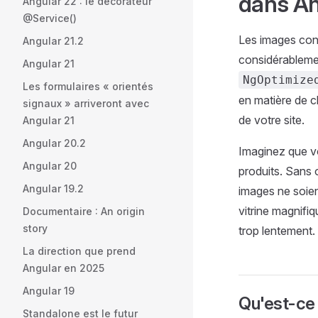
dans An
Angular 22 : le décorateur
@Service()
Les images cons
Angular 21.2
considérablemen
Angular 21
NgOptimize
Les formulaires « orientés
en matière de c
signaux » arriveront avec
de votre site.
Angular 21
Angular 20.2
Imaginez que v
Angular 20
produits. Sans o
Angular 19.2
images ne soien
vitrine magnifiq
Documentaire : An origin
story
trop lentement.
La direction que prend
Angular en 2025
Angular 19
Qu'est-ce
Standalone est le futur