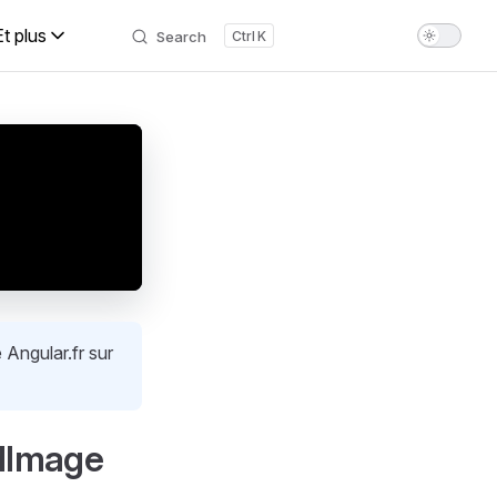
Et plus
Search
K
 Angular.fr sur
dImage