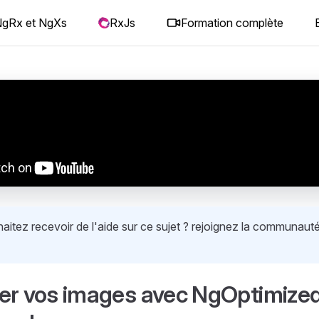
gRx et NgXs
RxJs
Formation complète
itez recevoir de l'aide sur ce sujet ? rejoignez la communauté
er vos images avec NgOptimize