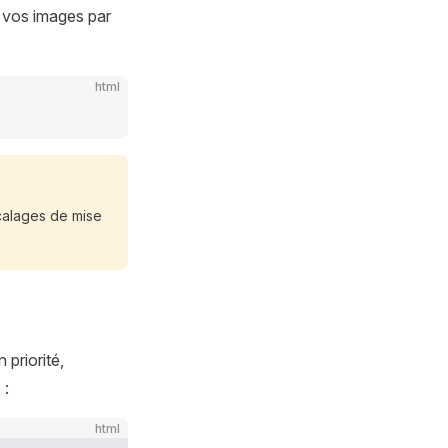
vos images par
html
calages de mise
 priorité,
 :
html