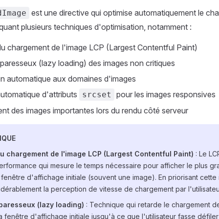
est une directive qui optimise automatiquement le ch
dImage
quant plusieurs techniques d'optimisation, notamment :
 du chargement de l'image LCP (Largest Contentful Paint)
aresseux (lazy loading) des images non critiques
n automatique aux domaines d'images
utomatique d'attributs
pour les images responsives
srcset
t des images importantes lors du rendu côté serveur
IQUE
du chargement de l'image LCP (Largest Contentful Paint)
: Le LC
erformance qui mesure le temps nécessaire pour afficher le plus g
a fenêtre d'affichage initiale (souvent une image). En priorisant cett
dérablement la perception de vitesse de chargement par l'utilisateu
aresseux (lazy loading)
: Technique qui retarde le chargement d
a fenêtre d'affichage initiale jusqu'à ce que l'utilisateur fasse défile