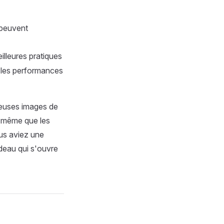
 peuvent
illeures pratiques
t les performances
euses images de
nt même que les
ous aviez une
ideau qui s'ouvre