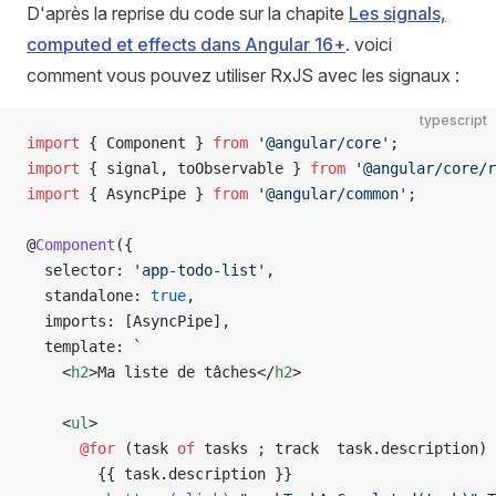
D'après la reprise du code sur la chapite
Les signals,
computed et effects dans Angular 16+
. voici
comment vous pouvez utiliser RxJS avec les signaux :
typescript
import
 { Component } 
from
 '@angular/core'
;
import
 { signal, toObservable } 
from
 '@angular/core/r
import
 { AsyncPipe } 
from
 '@angular/common'
;
@
Component
({
  selector: 
'app-todo-list'
,
  standalone: 
true
,
  imports: [AsyncPipe],
  template: 
`
    <
h2
>Ma liste de tâches</
h2
>
    <
ul
>
      @for 
(task 
of
 tasks ; track  task.description) 
        {{ task.description }} 