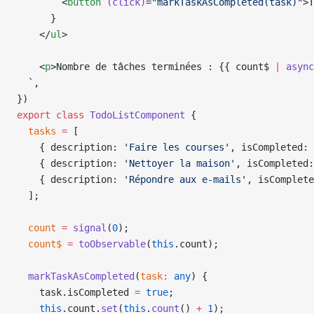
        <
button
 (click)
=
"markTaskAsCompleted(task)"
>T
      }
    </
ul
>
    <
p
>Nombre de tâches terminées : {{ count$ 
|
 async
  `
,
})
export
 class
 TodoListComponent
 {
  tasks
 =
 [
    { description: 
'Faire les courses'
, isCompleted: 
    { description: 
'Nettoyer la maison'
, isCompleted:
    { description: 
'Répondre aux e-mails'
, isComplete
  ];
  count
 =
 signal
(
0
);
  count$
 =
 toObservable
(
this
.count);
  markTaskAsCompleted
(
task
:
 any
) {
    task.isCompleted 
=
 true
;
    this
.count.
set
(
this
.
count
() 
+
 1
);