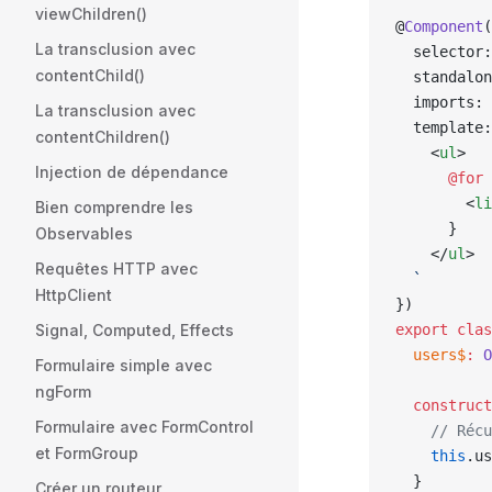
viewChildren()
@
Component
(
La transclusion avec
  selector:
contentChild()
  standalon
  imports: 
La transclusion avec
  template:
contentChildren()
    <
ul
>
Injection de dépendance
      @for 
        <
li
Bien comprendre les
      }
Observables
    </
ul
>
Requêtes HTTP avec
  `
HttpClient
})
Signal, Computed, Effects
export
 clas
  users$
:
 O
Formulaire simple avec
ngForm
  construct
Formulaire avec FormControl
    // Récu
et FormGroup
    this
.us
  }
Créer un routeur