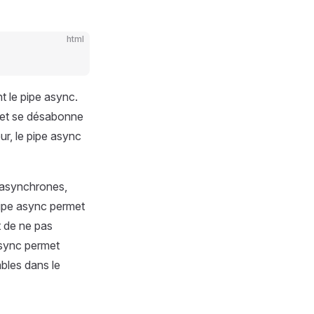
html
t le pipe async.
, et se désabonne
ur, le pipe async
s asynchrones,
ipe async permet
t de ne pas
async permet
ables dans le