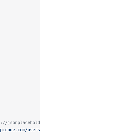
://jsonplaceholder.typicode.com/users
picode.com/users'
)