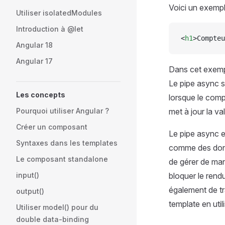
Voici un exempl
Utiliser isolatedModules
Introduction à @let
<
h1
>Compteu
Angular 18
Angular 17
Dans cet exemple
Le pipe async s
Les concepts
lorsque le comp
Pourquoi utiliser Angular ?
met à jour la v
Créer un composant
Le pipe async e
Syntaxes dans les templates
comme des donn
Le composant standalone
de gérer de man
input()
bloquer le rend
également de tr
output()
template en uti
Utiliser model() pour du
double data-binding