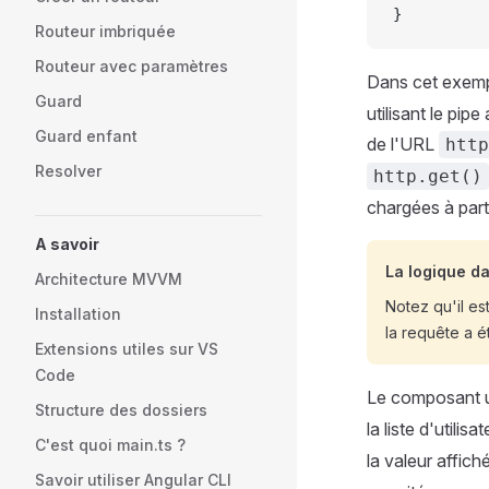
}
Routeur imbriquée
Routeur avec paramètres
Dans cet exemp
Guard
utilisant le pip
Guard enfant
de l'URL
http
Resolver
http.get()
chargées à parti
A savoir
La logique da
Architecture MVVM
Notez qu'il es
Installation
la requête a 
Extensions utiles sur VS
Code
Le composant ut
Structure des dossiers
la liste d'utili
C'est quoi main.ts ?
la valeur affich
Savoir utiliser Angular CLI