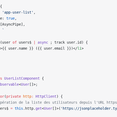
{
 
'app-user-list'
,
e: 
true
,
[AsyncPipe],
 
`
(user 
of
 users$ 
|
 async
 ; track user.id) {
>{{ user.name }} ({{ user.email }})</
li
>
s
 UserListComponent
 {
bservable
<
User
[]>;
or
(
private
 http
:
 HttpClient
) {
pération de la liste des utilisateurs depuis l'URL https
ers$ 
=
 this
.http.
get
<
User
[]>(
'https://jsonplaceholder.ty