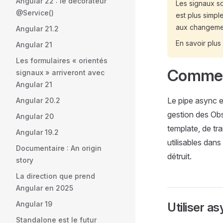
Angular 22 : le décorateur
Les signaux son
@Service()
est plus simpl
aux changemen
Angular 21.2
En savoir plus
Angular 21
Les formulaires « orientés
Comment
signaux » arriveront avec
Angular 21
Le pipe async es
Angular 20.2
gestion des Ob
Angular 20
template, de tr
Angular 19.2
utilisables dan
Documentaire : An origin
détruit.
story
La direction que prend
Angular en 2025
Angular 19
Utiliser a
Standalone est le futur