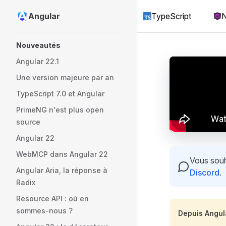
Angular
TypeScript
N
Skip to content
Sidebar Navigation
Nouveautés
Angular 22.1
Une version majeure par an
TypeScript 7.0 et Angular
PrimeNG n'est plus open
source
Angular 22
WebMCP dans Angular 22
Vous souha
Angular Aria, la réponse à
Discord
.
Radix
Resource API : où en
sommes-nous ?
Depuis Angula