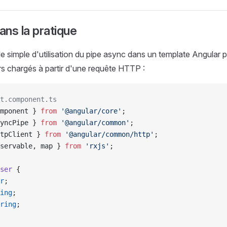
ns la pratique
e simple d'utilisation du pipe async dans un template Angular p
eurs chargés à partir d'une requête HTTP :
t.component.ts
mponent } 
from
 '@angular/core'
;
yncPipe } 
from
 '@angular/common'
;
tpClient } 
from
 '@angular/common/http'
;
servable, map } 
from
 'rxjs'
;
ser
 {
r
;
ing
;
ring
;