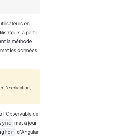
utilisateurs en
lisateurs à partir
sant la méthode
 émet les données
r l'explication,
à l'Observable de
met à jour
sync
d'Angular
ngFor