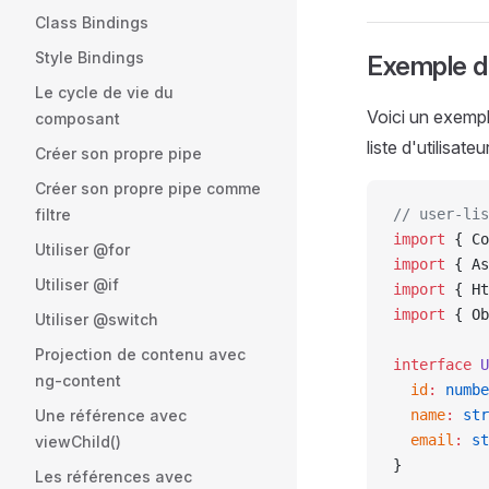
Class Bindings
Style Bindings
Exemple da
Le cycle de vie du
Voici un exempl
composant
liste d'utilisat
Créer son propre pipe
Créer son propre pipe comme
filtre
// user-lis
import
 { Co
Utiliser @for
import
 { As
Utiliser @if
import
 { Ht
import
 { Ob
Utiliser @switch
Projection de contenu avec
interface
 U
ng-content
  id
:
 numbe
Une référence avec
  name
:
 str
  email
:
 st
viewChild()
}
Les références avec