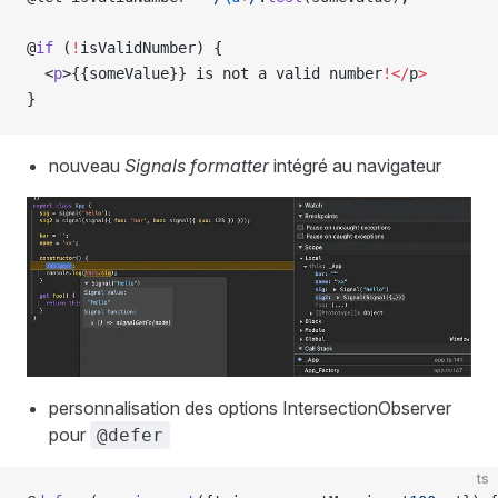
@
if
 (
!
isValidNumber) {
  <
p
>{{someValue}} is not a valid number
!</
p
>
}
nouveau
Signals formatter
intégré au navigateur
edError
personnalisation des options IntersectionObserver
pour
@defer
ts