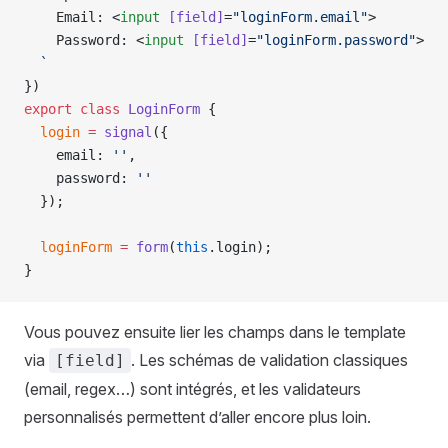
    Email: <
input
 [field]
=
"loginForm.email"
>
    Password: <
input
 [field]
=
"loginForm.password"
>
  `
})
export
 class
 LoginForm
 {
  login
 =
 signal
({
    email: 
''
,
    password: 
''
  });
  loginForm
 =
 form
(
this
.login);
}
Vous pouvez ensuite lier les champs dans le template
via
. Les schémas de validation classiques
[field]
(email, regex…) sont intégrés, et les validateurs
personnalisés permettent d’aller encore plus loin.