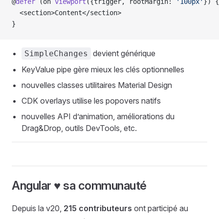
@
defer
 (on 
viewport
({trigger, rootMargin: 
'100px'
}) {
  <section>Content</section>
}
devient générique
SimpleChanges
KeyValue pipe gère mieux les clés optionnelles
nouvelles classes utilitaires Material Design
CDK overlays utilise les popovers natifs
nouvelles API d’animation, améliorations du
Drag&Drop, outils DevTools, etc.
Angular ♥️ sa communauté
Depuis la v20,
215 contributeurs
ont participé au