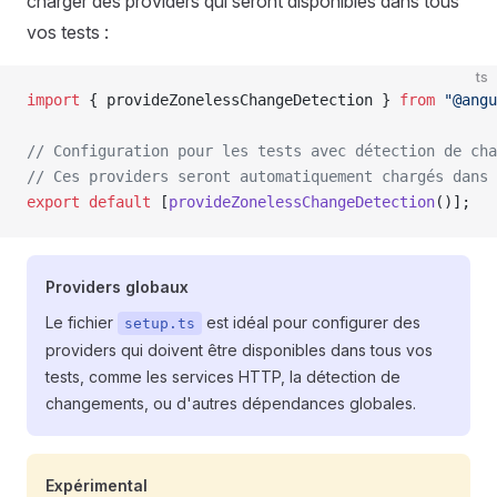
charger des providers qui seront disponibles dans tous
vos tests :
ts
import
 { provideZonelessChangeDetection } 
from
 "@angu
// Configuration pour les tests avec détection de cha
// Ces providers seront automatiquement chargés dans 
export
 default
 [
provideZonelessChangeDetection
()];
Providers globaux
Le fichier
est idéal pour configurer des
setup.ts
providers qui doivent être disponibles dans tous vos
tests, comme les services HTTP, la détection de
changements, ou d'autres dépendances globales.
Expérimental