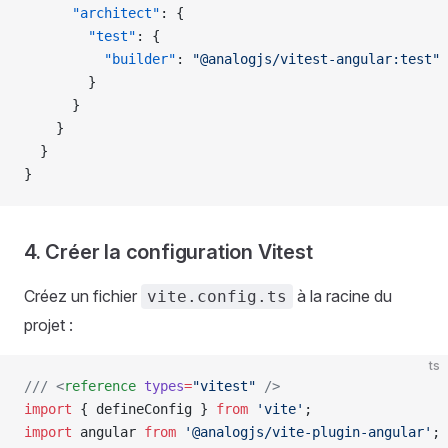
      "architect"
: {
        "test"
: {
          "builder"
: 
"@analogjs/vitest-angular:test"
        }
      }
    }
  }
}
4. Créer la configuration Vitest
Créez un fichier
à la racine du
vite.config.ts
projet :
ts
/// <
reference
 types
=
"vitest"
 />
import
 { defineConfig } 
from
 'vite'
;
import
 angular 
from
 '@analogjs/vite-plugin-angular'
;