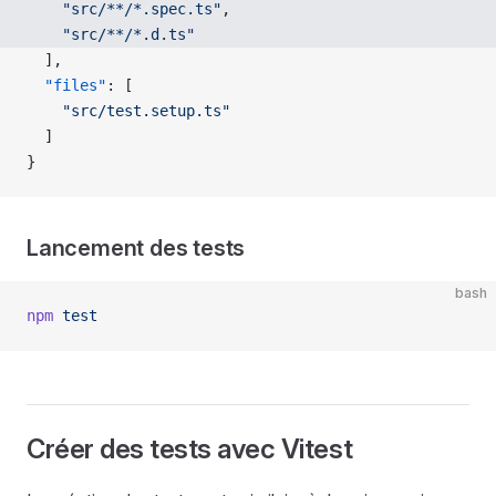
    "src/**/*.spec.ts"
,
    "src/**/*.d.ts"
  ],
  "files"
: [
    "src/test.setup.ts"
  ]
}
Lancement des tests
bash
npm
 test
Créer des tests avec Vitest