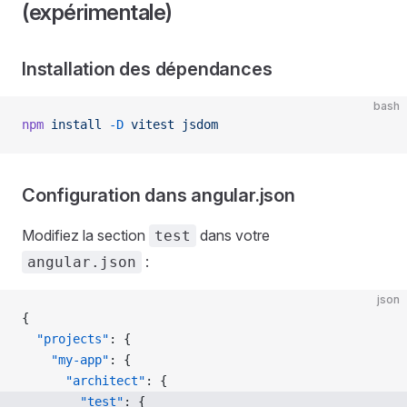
(expérimentale)
Installation des dépendances
bash
npm
 install
 -D
 vitest
 jsdom
Configuration dans angular.json
Modifiez la section
dans votre
test
:
angular.json
json
{
  "projects"
: {
    "my-app"
: {
      "architect"
: {
        "test"
: {