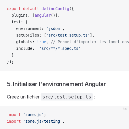
export
 default
 defineConfig
({
  plugins: [
angular
()],
  test: {
    environment: 
'jsdom'
,
    setupFiles: [
'src/test.setup.ts'
],
    globals: 
true
, 
// Permet d'importer les fonctions
    include: [
'src/**/*.spec.ts'
]
  }
});
5. Initialiser l'environnement Angular
Créez un fichier
:
src/test.setup.ts
ts
import
 'zone.js'
;
import
 'zone.js/testing'
;