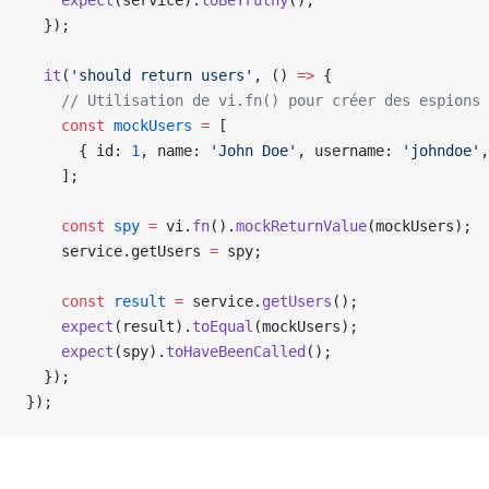
    expect
(service).
toBeTruthy
();
  });
  it
(
'should return users'
, () 
=>
 {
    // Utilisation de vi.fn() pour créer des espions
    const
 mockUsers
 =
 [
      { id: 
1
, name: 
'John Doe'
, username: 
'johndoe'
,
    ];
    const
 spy
 =
 vi.
fn
().
mockReturnValue
(mockUsers);
    service.getUsers 
=
 spy;
    const
 result
 =
 service.
getUsers
();
    expect
(result).
toEqual
(mockUsers);
    expect
(spy).
toHaveBeenCalled
();
  });
});