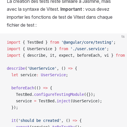
La création des tests reste similaire à Jasmine, mais
avec la syntaxe de Vitest.
Important
: vous devez
importer les fonctions de test de Vitest dans chaque
fichier de test :
ts
import
 { TestBed } 
from
 '@angular/core/testing'
;
import
 { UserService } 
from
 './user.service'
;
import
 { describe, it, expect, beforeEach, vi } 
from
 
describe
(
'UserService'
, () 
=>
 {
  let
 service
:
 UserService
;
  beforeEach
(() 
=>
 {
    TestBed.
configureTestingModule
({});
    service 
=
 TestBed.
inject
(UserService);
  });
  it
(
'should be created'
, () 
=>
 {