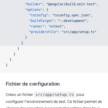
          "builder"
: 
"@angular/build:unit-test"
,
          "options"
: {
            "tsConfig"
: 
"tsconfig.spec.json"
,
            "buildTarget"
: 
"::development"
,
            "runner"
: 
"vitest"
,
            "providersFile"
: 
"src/app/setup.ts"
          }
        }
      }
    }
  }
}
Fichier de configuration
Créez un fichier
pour
src/app/setup.ts
configurer l'environnement de test. Ce fichier permet de