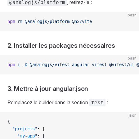
, retirez-le :
@analogjs/platform
bash
npm
 rm
 @analogjs/platform
 @nx/vite
2. Installer les packages nécessaires
bash
npm
 i
 -D
 @analogjs/vitest-angular
 vitest
 @vitest/ui
 @
3. Mettre à jour angular.json
Remplacez le builder dans la section
:
test
json
{
  "projects"
: {
    "my-app"
: {