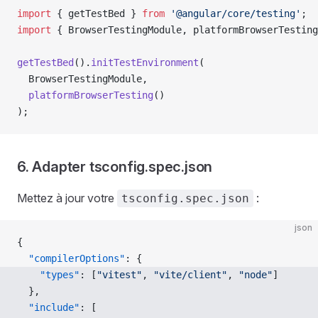
import
 { getTestBed } 
from
 '@angular/core/testing'
;
import
 { BrowserTestingModule, platformBrowserTesting
getTestBed
().
initTestEnvironment
(
  BrowserTestingModule,
  platformBrowserTesting
()
);
6. Adapter tsconfig.spec.json
Mettez à jour votre
:
tsconfig.spec.json
json
{
  "compilerOptions"
: {
    "types"
: [
"vitest"
, 
"vite/client"
, 
"node"
]
  },
  "include"
: [