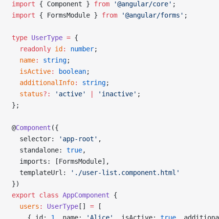
import
 { Component } 
from
 '@angular/core'
;
import
 { FormsModule } 
from
 '@angular/forms'
;
type
 UserType
 =
 {
  readonly
 id
:
 number
;
  name
:
 string
;
  isActive
:
 boolean
;
  additionalInfo
:
 string
;
  status
?:
 'active'
 |
 'inactive'
;
};
@
Component
({
  selector: 
'app-root'
,
  standalone: 
true
,
  imports: [FormsModule],
  templateUrl: 
'./user-list.component.html'
})
export
 class
 AppComponent
 {
  users
:
 UserType
[] 
=
 [
    { id: 
1
, name: 
'Alice'
, isActive: 
true
, additiona