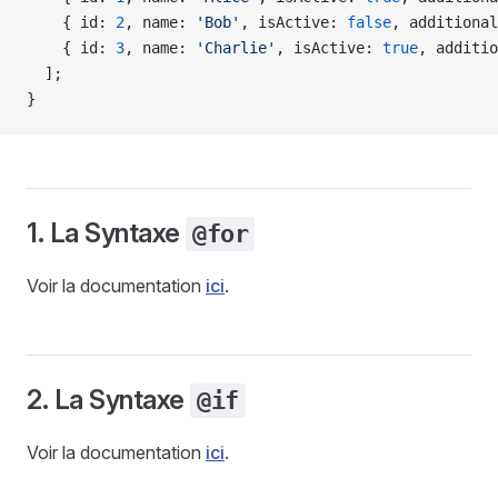
    { id: 
2
, name: 
'Bob'
, isActive: 
false
, additional
    { id: 
3
, name: 
'Charlie'
, isActive: 
true
, additio
  ];
}
1. La Syntaxe
@for
Voir la documentation
ici
.
2. La Syntaxe
@if
Voir la documentation
ici
.