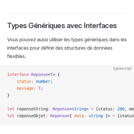
Types Génériques avec Interfaces
Vous pouvez aussi utiliser les types génériques dans les
interfaces pour définir des structures de données
flexibles.
typescript
interface
 Reponse
<
T
> {
    status
:
 number
;
    message
:
 T
;
}
let
 reponseString
:
 Reponse
<
string
> 
=
 {status: 
200
, me
let
 reponseObjet
:
 Reponse
<{ 
data
:
 string
 }> 
=
 {status