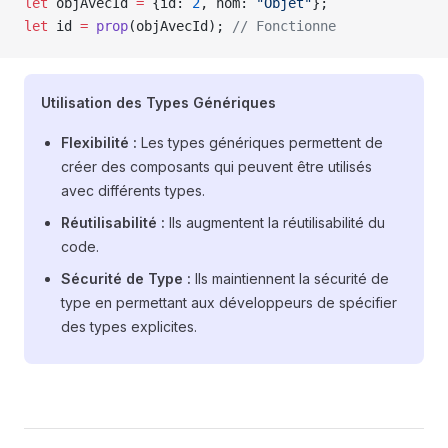
let
 objAvecId 
=
 {id: 
2
, nom: 
"Objet"
};
let
 id 
=
 prop
(objAvecId); 
// Fonctionne
Utilisation des Types Génériques
Flexibilité :
Les types génériques permettent de
créer des composants qui peuvent être utilisés
avec différents types.
Réutilisabilité :
Ils augmentent la réutilisabilité du
code.
Sécurité de Type :
Ils maintiennent la sécurité de
type en permettant aux développeurs de spécifier
des types explicites.