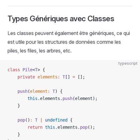
Types Génériques avec Classes
Les classes peuvent également être génériques, ce qui
est utile pour les structures de données comme les
piles, les files, les arbres, etc.
typescript
class
 Pile
<
T
> {
    private
 elements
:
 T
[] 
=
 [];
    push
(
element
:
 T
) {
        this
.elements.
push
(element);
    }
    pop
()
:
 T
 |
 undefined
 {
        return
 this
.elements.
pop
();
    }