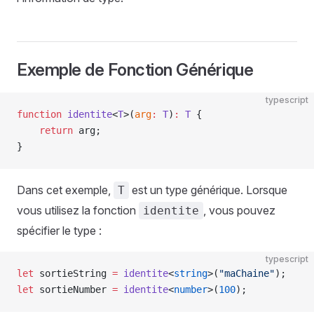
Exemple de Fonction Générique
typescript
function
 identite
<
T
>(
arg
:
 T
)
:
 T
 {
    return
 arg;
}
Dans cet exemple,
est un type générique. Lorsque
T
vous utilisez la fonction
, vous pouvez
identite
spécifier le type :
typescript
let
 sortieString 
=
 identite
<
string
>(
"maChaine"
);
let
 sortieNumber 
=
 identite
<
number
>(
100
);