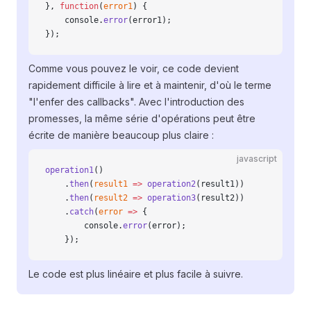
}, 
function
(
error1
) {
    console.
error
(error1);
});
Comme vous pouvez le voir, ce code devient
rapidement difficile à lire et à maintenir, d'où le terme
"l'enfer des callbacks". Avec l'introduction des
promesses, la même série d'opérations peut être
écrite de manière beaucoup plus claire :
javascript
operation1
()
    .
then
(
result1
 =>
 operation2
(result1))
    .
then
(
result2
 =>
 operation3
(result2))
    .
catch
(
error
 =>
 {
        console.
error
(error);
    });
Le code est plus linéaire et plus facile à suivre.