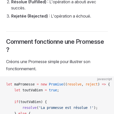
Résolue (Fulfilled)
: L'opération a abouti avec
succès.
Rejetée (Rejected)
: L'opération a échoué.
Comment fonctionne une Promesse
?
Créons une Promesse simple pour illustrer son
fonctionnement.
javascript
let
 maPromesse 
=
 new
 Promise
((
resolve
, 
reject
) 
=>
 {
    let
 toutVaBien 
=
 true
;
    if
(toutVaBien) {
        resolve
(
'La promesse est résolue !'
);
    } 
else
 {