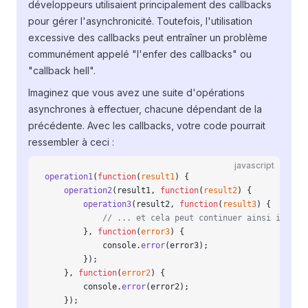
développeurs utilisaient principalement des callbacks
pour gérer l'asynchronicité. Toutefois, l'utilisation
excessive des callbacks peut entraîner un problème
communément appelé "l'enfer des callbacks" ou
"callback hell".
Imaginez que vous avez une suite d'opérations
asynchrones à effectuer, chacune dépendant de la
précédente. Avec les callbacks, votre code pourrait
ressembler à ceci :
javascript
operation1
(
function
(
result1
) {
    operation2
(result1, 
function
(
result2
) {
        operation3
(result2, 
function
(
result3
) {
            // ... et cela peut continuer ainsi indéfi
        }, 
function
(
error3
) {
            console.
error
(error3);
        });
    }, 
function
(
error2
) {
        console.
error
(error2);
    });