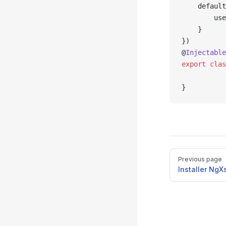
    default
        use
    }
})
@
Injectable
export
 clas
}
Pager
Previous page
Installer NgX