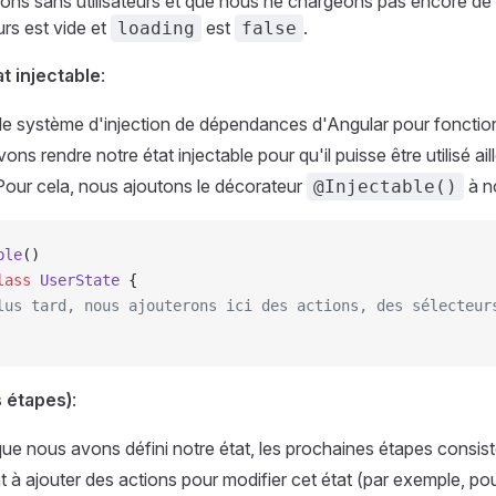
s sans utilisateurs et que nous ne chargeons pas encore de d
eurs est vide et
est
.
loading
false
t injectable
:
 le système d'injection de dépendances d'Angular pour fonctionn
ns rendre notre état injectable pour qu'il puisse être utilisé ai
 Pour cela, nous ajoutons le décorateur
à no
@Injectable()
ble
()
lass
 UserState
 {
lus tard, nous ajouterons ici des actions, des sélecteur
 étapes)
:
ue nous avons défini notre état, les prochaines étapes consist
 à ajouter des actions pour modifier cet état (par exemple, pou