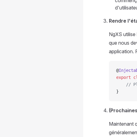
commençon
d'utilisat
Rendre l'éta
NgXS utilise
que nous devo
application.
@
Injecta
export
 c
    // P
}
(Prochaines
Maintenant q
généralement