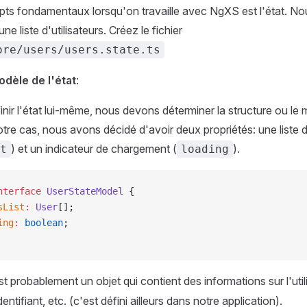
ts fondamentaux lorsqu'on travaille avec NgXS est l'état. Nou
ne liste d'utilisateurs. Créez le fichier
ore/users/users.state.ts
odèle de l'état
:
inir l'état lui-même, nous devons déterminer la structure ou le
tre cas, nous avons décidé d'avoir deux propriétés: une liste d'
) et un indicateur de chargement (
).
t
loading
nterface
 UserStateModel
 {
sList
:
 User
[];
ing
:
 boolean
;
t probablement un objet qui contient des informations sur l'ut
entifiant, etc. (c'est défini ailleurs dans notre application).