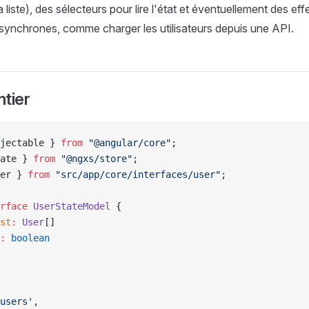
 la liste), des sélecteurs pour lire l'état et éventuellement des ef
synchrones, comme charger les utilisateurs depuis une API.
tier
jectable } 
from
 "@angular/core"
;
ate } 
from
 "@ngxs/store"
;
er } 
from
 "src/app/core/interfaces/user"
;
rface
 UserStateModel
 {
st
:
 User
[]
:
 boolean
users'
,