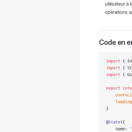
utilisateur à
opérations a
Code en en
import
 { In
import
 { St
import
 { Us
export
 inte
    usersLi
    loading
}
@
State
({
    name: 
'