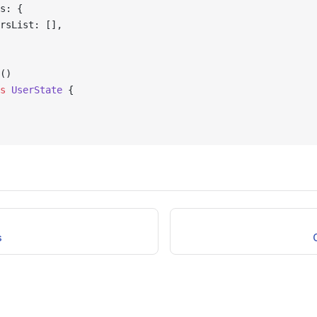
s: {
rsList: [],
()
s
 UserState
 {
s