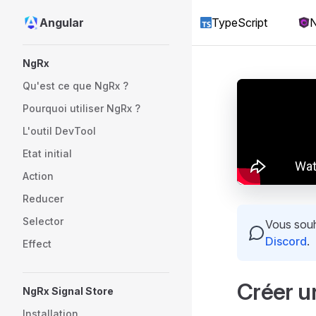
Angular
TypeScript
N
Skip to content
Sidebar Navigation
NgRx
Qu'est ce que NgRx ?
Pourquoi utiliser NgRx ?
L'outil DevTool
Etat initial
Action
Reducer
Selector
Vous souha
Discord
.
Effect
Créer u
NgRx Signal Store
Installation