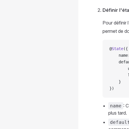
Définir l'éta
Pour définir 
permet de do
@
State
({
    name
    defa
        
        
    }
})
: 
name
plus tard.
defaul