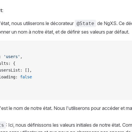
t
:
l'état, nous utiliserons le décorateur
de NgXS. Ce dé
@State
nner un nom à notre état, et de définir ses valeurs par défaut.
: 
'users'
,
ults: {
usersList: [],
loading: 
false
C'est le nom de notre état. Nous l'utiliserons pour accéder et ma
: Ici, nous définissons les valeurs initiales de notre état. 
ts