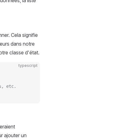
onnées, la liste
er. Cela signifie
lleurs dans notre
tre classe d'état.
typescript
s, etc.
eraient
r ajouter un