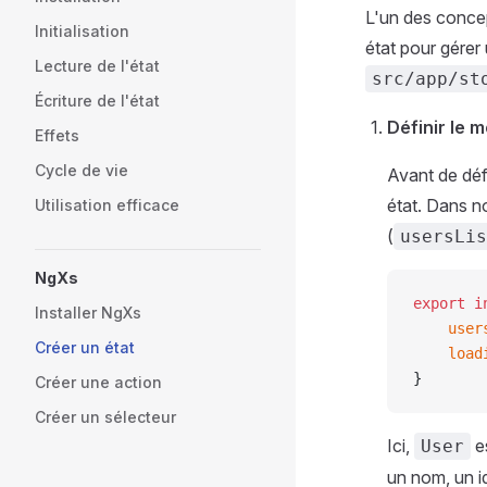
L'un des concep
Initialisation
état pour gérer u
Lecture de l'état
src/app/st
Écriture de l'état
Définir le m
Effets
Cycle de vie
Avant de déf
état. Dans no
Utilisation efficace
(
usersLis
NgXs
export
 i
Installer NgXs
    user
Créer un état
    load
}
Créer une action
Créer un sélecteur
Ici,
es
User
un nom, un id