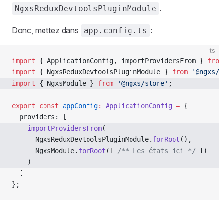
.
NgxsReduxDevtoolsPluginModule
Donc, mettez dans
:
app.config.ts
ts
import
 { ApplicationConfig, importProvidersFrom } 
fro
import
 { NgxsReduxDevtoolsPluginModule } 
from
 '@ngxs/
import
 { NgxsModule } 
from
 '@ngxs/store'
;
export
 const
 appConfig
:
 ApplicationConfig
 =
 {
  providers: [
    importProvidersFrom
(
      NgxsReduxDevtoolsPluginModule.
forRoot
(),
      NgxsModule.
forRoot
([ 
/** Les états ici */
 ])
    )
  ]
};