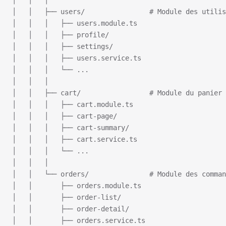
│   │   │
│   │   ├── users/                # Module des utilis
│   │   │   ├── users.module.ts
│   │   │   ├── profile/
│   │   │   ├── settings/
│   │   │   ├── users.service.ts
│   │   │   └── ...
│   │   │
│   │   ├── cart/                 # Module du panier
│   │   │   ├── cart.module.ts
│   │   │   ├── cart-page/
│   │   │   ├── cart-summary/
│   │   │   ├── cart.service.ts
│   │   │   └── ...
│   │   │
│   │   └── orders/               # Module des comman
│   │       ├── orders.module.ts
│   │       ├── order-list/
│   │       ├── order-detail/
│   │       ├── orders.service.ts