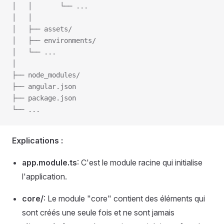
│   │       └── ...
│   │
│   ├── assets/
│   ├── environments/
│   └── ...
│
├── node_modules/
├── angular.json
├── package.json
└── ...
Explications :
app.module.ts
: C'est le module racine qui initialise
l'application.
core/
: Le module "core" contient des éléments qui
sont créés une seule fois et ne sont jamais