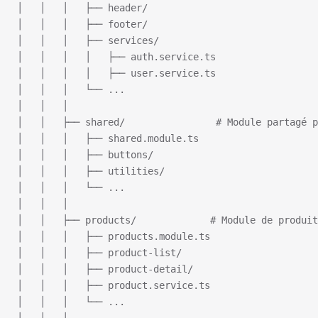
│   │   │   ├── header/
│   │   │   ├── footer/
│   │   │   ├── services/
│   │   │   │   ├── auth.service.ts
│   │   │   │   ├── user.service.ts
│   │   │   └── ...
│   │   │
│   │   ├── shared/                # Module partagé p
│   │   │   ├── shared.module.ts
│   │   │   ├── buttons/
│   │   │   ├── utilities/
│   │   │   └── ...
│   │   │
│   │   ├── products/             # Module de produit
│   │   │   ├── products.module.ts
│   │   │   ├── product-list/
│   │   │   ├── product-detail/
│   │   │   ├── product.service.ts
│   │   │   └── ...