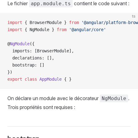
Le fichier
contient le code suivant :
app.module.ts
ts
import
 { BrowserModule } 
from
 '@angular/platform-brow
import
 { NgModule } 
from
 '@angular/core'
@
NgModule
({
  imports: [BrowserModule],
  declarations: [],
  bootstrap: []
})
export
 class
 AppModule
 { }
On déclare un module avec le décorateur
.
NgModule
Trois propriétés sont requises :