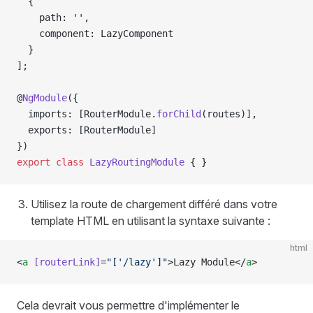
  {
    path: 
''
,
    component: LazyComponent
  }
];
@
NgModule
({
  imports: [RouterModule.
forChild
(routes)],
  exports: [RouterModule]
})
export
 class
 LazyRoutingModule
 { }
Utilisez la route de chargement différé dans votre
template HTML en utilisant la syntaxe suivante :
html
<
a
 [routerLink]
=
"['/lazy']"
>Lazy Module</
a
>
Cela devrait vous permettre d'implémenter le