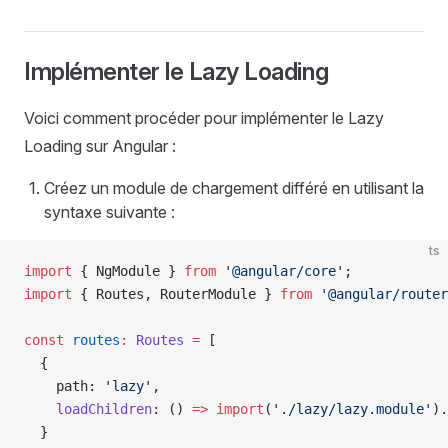
Implémenter le Lazy Loading
Voici comment procéder pour implémenter le Lazy
Loading sur Angular :
Créez un module de chargement différé en utilisant la
syntaxe suivante :
ts
import
 { NgModule } 
from
 '@angular/core'
;
import
 { Routes, RouterModule } 
from
 '@angular/router
const
 routes
:
 Routes
 =
 [
  {
    path: 
'lazy'
,
    loadChildren
: () 
=>
 import
(
'./lazy/lazy.module'
).
  }