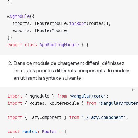
];
@
NgModule
({
  imports: [RouterModule.
forRoot
(routes)],
  exports: [RouterModule]
})
export
 class
 AppRoutingModule
 { }
Dans ce module de chargement différé, définissez
les routes pour les différents composants du module
en utilisant la syntaxe suivante :
ts
import
 { NgModule } 
from
 '@angular/core'
;
import
 { Routes, RouterModule } 
from
 '@angular/router
import
 { LazyComponent } 
from
 './lazy.component'
;
const
 routes
:
 Routes
 =
 [