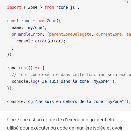
ts
import
 { Zone } 
from
 'zone.js'
;
const
 zone
 =
 new
 Zone
({
  name: 
'myZone'
,
  onHandleError
: (
parentZoneDelegate
, 
currentZone
, 
ta
    console.
error
(error);
  }
});
zone.
run
(() 
=>
 {
  // Tout code exécuté dans cette fonction sera exécu
  console.
log
(
'Je suis dans la zone "myZone"'
);
});
console.
log
(
'Je suis en dehors de la zone "myZone"'
);
Une zone est un contexte d'exécution qui peut être
utilisé pour exécuter du code de manière isolée et avoir