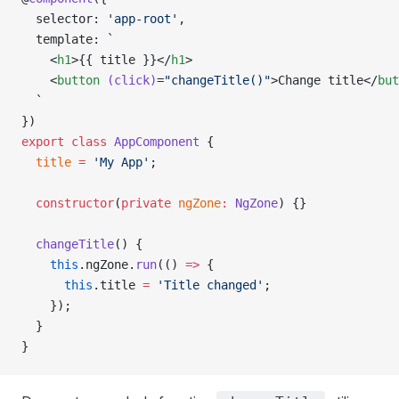
  selector: 
'app-root'
,
  template: 
`
    <
h1
>{{ title }}</
h1
>
    <
button
 (click)
=
"changeTitle()"
>Change title</
but
  `
})
export
 class
 AppComponent
 {
  title
 =
 'My App'
;
  constructor
(
private
 ngZone
:
 NgZone
) {}
  changeTitle
() {
    this
.ngZone.
run
(() 
=>
 {
      this
.title 
=
 'Title changed'
;
    });
  }
}